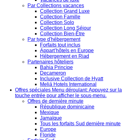
Par Collections vacances
Collection Grand Luxe
Collection Famille
Collection Solo
Collection Long Séjour
Collection Bien-Être
Par type d'hébergement
Forfaits tout inclus
Appart’hôtels en Europe
Hébergement en Riad
Partenaires hôteliers
Bahia Principe
Decameron
Inclusive Collection de Hyatt
Meliá Hotels International
Offres spéciales
Menu déroulant: Appuyez sur la
touche entrée pour afficher le sous-menu.
Offres de dernière minute
République dominicaine
Mexique
Jamaïque
Tous les forfaits Sud dernière minute
Europe
Floride