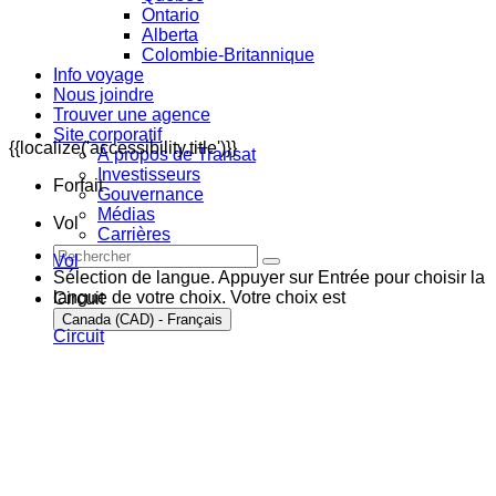
Ontario
Alberta
Colombie-Britannique
Info voyage
Nous joindre
Trouver une agence
Site corporatif
{{localize('accessibility.title')}}
À propos de Transat
Investisseurs
Forfait
Gouvernance
Médias
Vol
Carrières
Vol
Sélection de langue. Appuyer sur Entrée pour choisir la
langue de votre choix. Votre choix est
Circuit
Canada (CAD) - Français
Circuit