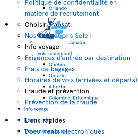
Politique de confidentialité en
Orlando
matière de recrutement
Choisir Transat
Nos Collections Soleil
Canada
Info voyage
(vols seulement)
Exigences d’entrée par destination
Québec
Frais de bagages
Ontario
Horaires de vols (arrivées et départs)
Alberta
Fraude et prévention
Colombie-Britannique
Prévention de la fraude
Info voyage
Liens rapides
Nous joindre
Documents électroniques
Trouver une agence