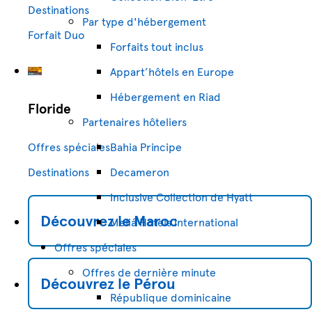
Destinations
Par type d'hébergement
Forfait Duo
Forfaits tout inclus
Appart’hôtels en Europe
Hébergement en Riad
Floride
Partenaires hôteliers
Bahia Principe
Offres spéciales
Decameron
Destinations
Inclusive Collection de Hyatt
Découvrez le
Maroc
Meliá Hotels International
Offres spéciales
Offres de dernière minute
Découvrez le
Pérou
République dominicaine