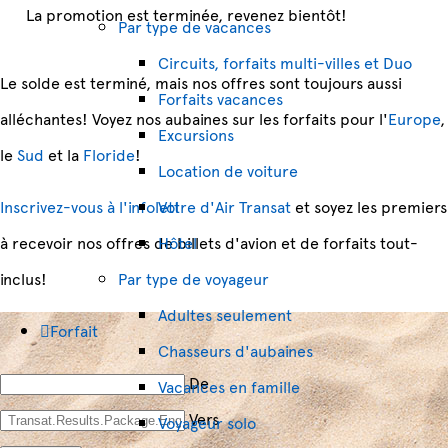
La promotion est terminée, revenez bientôt!
Par type de vacances
Circuits, forfaits multi-villes et Duo
Le solde est terminé, mais nos offres sont toujours aussi
Forfaits vacances
alléchantes! Voyez nos aubaines sur les forfaits pour l'
Europe
,
Excursions
le
Sud
et la
Floride
!
Location de voiture
Inscrivez-vous à l'infolettre d'Air Transat
Vol
et soyez les premiers
à recevoir nos offres de billets d'avion et de forfaits tout-
Hôtel
inclus!
Par type de voyageur
Adultes seulement
Forfait
Chasseurs d'aubaines
De
Vacances en famille
Vers
Voyageur solo