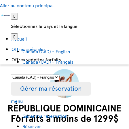
Aller au contenu principal.
Sélectionnez le pays et la langue
Accueil
Offres spéciales
Canada (CAD) - English
Offres vedettes forfaits
Canada (CAD) - Français
Gérer ma réservation
menu
RÉPUBLIQUE DOMINICAINE
Forfaits à moins de 1299$
Gérer ma réservation
Réserver