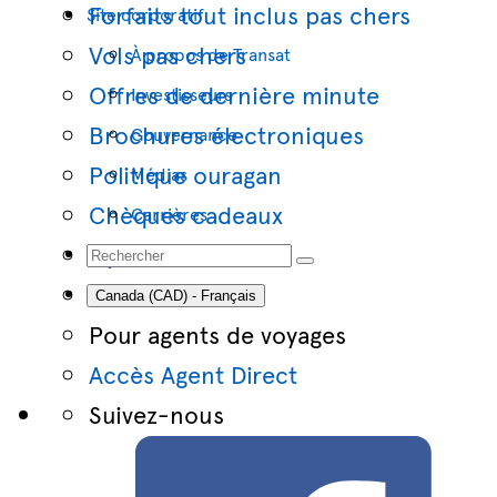
Forfaits tout inclus pas chers
Site corporatif
Vols pas chers
À propos de Transat
Offres de dernière minute
Investisseurs
Brochures électroniques
Gouvernance
Politique ouragan
Médias
Chèques cadeaux
Carrières
Option Flex
Plan du site
Canada (CAD) - Français
Pour agents de voyages
Accès Agent Direct
Suivez-nous