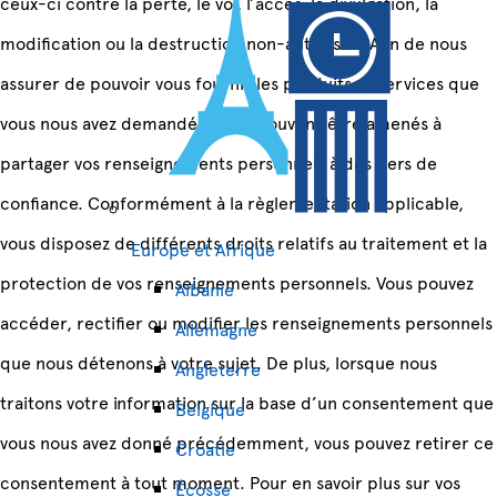
ceux-ci contre la perte, le vol, l’accès, la divulgation, la
modification ou la destruction non-autorisée. Afin de nous
assurer de pouvoir vous fournir les produits et services que
vous nous avez demandés, nous pouvons être amenés à
partager vos renseignements personnels à des tiers de
confiance. Conformément à la règlementation applicable,
vous disposez de différents droits relatifs au traitement et la
Europe et Afrique
protection de vos renseignements personnels. Vous pouvez
Albanie
accéder, rectifier ou modifier les renseignements personnels
Allemagne
que nous détenons à votre sujet. De plus, lorsque nous
Angleterre
traitons votre information sur la base d’un consentement que
Belgique
vous nous avez donné précédemment, vous pouvez retirer ce
Croatie
consentement à tout moment. Pour en savoir plus sur vos
Écosse