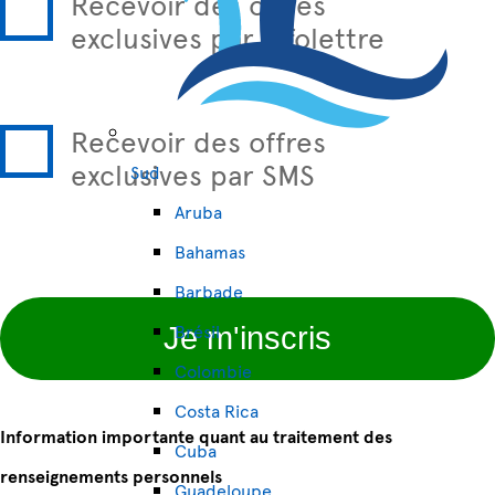
Recevoir des offres
exclusives par infolettre
Recevoir des offres
exclusives par SMS
Sud
Aruba
Bahamas
Barbade
Brésil
Je m'inscris
Colombie
Costa Rica
Information importante quant au traitement des
Cuba
renseignements personnels
Guadeloupe