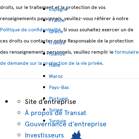
droits, sur le traitement et la protection de vos
Espagne
renseignements personnels, veuillez-vous référer à notre
France
Politique de confidentialité
. Si vous souhaitez exercer un de
Grèce
ces droits ou contacter notre Responsable de la protection
Irlande
des renseignements personnels, veuillez remplir le
formulaire
Islande
de demande sur la protection de la vie privée
.
Italie
Maroc
Pays-Bas
Portugal
Site d’entreprise
Suisse
À propos de Transat
Turquie
Gouvernance d'entreprise
Investisseurs