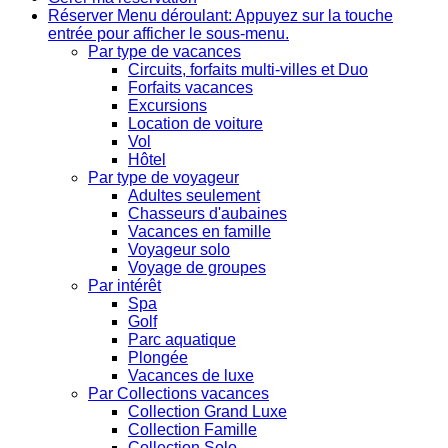
Réserver
Menu déroulant: Appuyez sur la touche
entrée pour afficher le sous-menu.
Par type de vacances
Circuits, forfaits multi-villes et Duo
Forfaits vacances
Excursions
Location de voiture
Vol
Hôtel
Par type de voyageur
Adultes seulement
Chasseurs d'aubaines
Vacances en famille
Voyageur solo
Voyage de groupes
Par intérêt
Spa
Golf
Parc aquatique
Plongée
Vacances de luxe
Par Collections vacances
Collection Grand Luxe
Collection Famille
Collection Solo