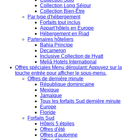
Collection Long Séjour
Collection Bien-Être
Par type d'hébergement
Forfaits tout inclus
Appart’hôtels en Europe
Hébergement en Riad
Partenaires hôteliers
Bahia Principe
Decameron
Inclusive Collection de Hyatt
Meliá Hotels International
Offres spéciales
Menu déroulant: Appuyez sur la
touche entrée pour afficher le sous-menu.
Offres de dernière minute
République dominicaine
Mexique
Jamaïque
Tous les forfaits Sud dernière minute
Europe
Floride
Forfaits Sud
Hôtels 5 étoiles
Offres d'été
Offres d'automne