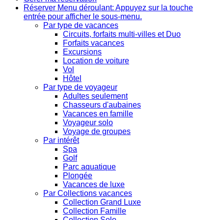
Réserver
Menu déroulant: Appuyez sur la touche
entrée pour afficher le sous-menu.
Par type de vacances
Circuits, forfaits multi-villes et Duo
Forfaits vacances
Excursions
Location de voiture
Vol
Hôtel
Par type de voyageur
Adultes seulement
Chasseurs d'aubaines
Vacances en famille
Voyageur solo
Voyage de groupes
Par intérêt
Spa
Golf
Parc aquatique
Plongée
Vacances de luxe
Par Collections vacances
Collection Grand Luxe
Collection Famille
Collection Solo