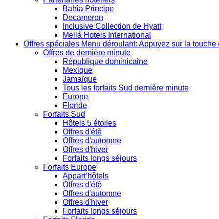
Bahia Principe
Decameron
Inclusive Collection de Hyatt
Meliá Hotels International
Offres spéciales
Menu déroulant: Appuyez sur la touche 
Offres de dernière minute
République dominicaine
Mexique
Jamaïque
Tous les forfaits Sud dernière minute
Europe
Floride
Forfaits Sud
Hôtels 5 étoiles
Offres d'été
Offres d'automne
Offres d'hiver
Forfaits longs séjours
Forfaits Europe
Appart’hôtels
Offres d'été
Offres d'automne
Offres d'hiver
Forfaits longs séjours