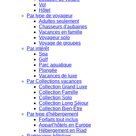
Vol
Hôtel
Par type de voyageur
Adultes seulement
Chasseurs d'aubaines
Vacances en famille
Voyageur solo
Voyage de groupes
Par intérêt
Spa
Golf
Parc aquatique
Plongée
Vacances de luxe
Par Collections vacances
Collection Grand Luxe
Collection Famille
Collection Solo
Collection Long Séjour
Collection Bien-Être
Par type d'hébergement
Forfaits tout inclus
Appart’hôtels en Europe
Hébergement en Riad
Partenaires hôteliers