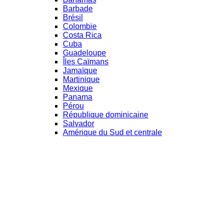
Barbade
Brésil
Colombie
Costa Rica
Cuba
Guadeloupe
Îles Caïmans
Jamaïque
Martinique
Mexique
Panama
Pérou
République dominicaine
Salvador
Amérique du Sud et centrale