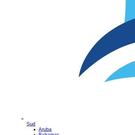
Sud
Aruba
Bahamas