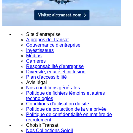
Site d’entreprise
À propos de Transat
Gouvernance d'entreprise
Investisseurs
Médias
Carrières
Responsabilité d'entreprise
Diversité, équité et inclusion
Plan d'accessibilité
Avis légal
Nos conditions générales
Politique de fichiers témoins et autres
technologies
Conditions d'utilisation du site
Politique de protection de la vie privée
Politique de confidentialité en matière de
recrutement
Choisir Transat
Nos Collections Soleil