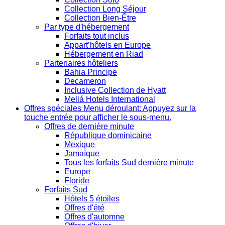
Collection Long Séjour
Collection Bien-Être
Par type d'hébergement
Forfaits tout inclus
Appart’hôtels en Europe
Hébergement en Riad
Partenaires hôteliers
Bahia Principe
Decameron
Inclusive Collection de Hyatt
Meliá Hotels International
Offres spéciales
Menu déroulant: Appuyez sur la
touche entrée pour afficher le sous-menu.
Offres de dernière minute
République dominicaine
Mexique
Jamaïque
Tous les forfaits Sud dernière minute
Europe
Floride
Forfaits Sud
Hôtels 5 étoiles
Offres d'été
Offres d'automne