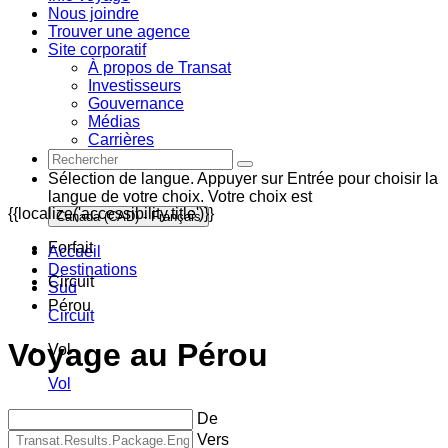
Nous joindre
Trouver une agence
Site corporatif
À propos de Transat
Investisseurs
Gouvernance
Médias
Carrières
Sélection de langue. Appuyer sur Entrée pour choisir la
langue de votre choix. Votre choix est
{{localize('accessibility.title')}}
Canada (CAD) - Français
Forfait
Accueil
Destinations
Circuit
Sud
Pérou
Circuit
Voyage au Pérou
Vol
Vol
De
Vers