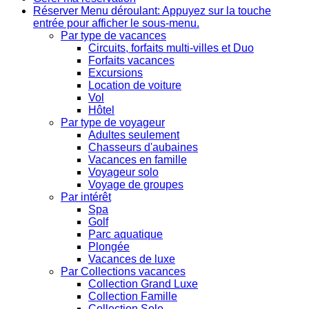
Réserver
Menu déroulant: Appuyez sur la touche
entrée pour afficher le sous-menu.
Par type de vacances
Circuits, forfaits multi-villes et Duo
Forfaits vacances
Excursions
Location de voiture
Vol
Hôtel
Par type de voyageur
Adultes seulement
Chasseurs d'aubaines
Vacances en famille
Voyageur solo
Voyage de groupes
Par intérêt
Spa
Golf
Parc aquatique
Plongée
Vacances de luxe
Par Collections vacances
Collection Grand Luxe
Collection Famille
Collection Solo