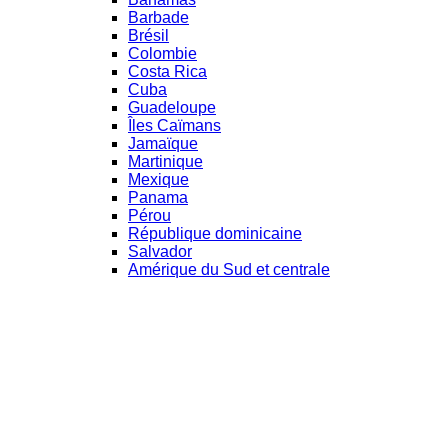
Barbade
Brésil
Colombie
Costa Rica
Cuba
Guadeloupe
Îles Caïmans
Jamaïque
Martinique
Mexique
Panama
Pérou
République dominicaine
Salvador
Amérique du Sud et centrale