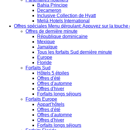
Bahia Principe
Decameron
Inclusive Collection de Hyatt
Meliá Hotels International
Offres spéciales
Menu déroulant: Appuyez sur la touche 
Offres de dernière minute
République dominicaine
Mexique
Jamaïque
Tous les forfaits Sud dernière minute
Europe
Floride
Forfaits Sud
Hôtels 5 étoiles
Offres d'été
Offres d'automne
Offres d'hiver
Forfaits longs séjours
Forfaits Europe
Appart’hôtels
Offres d'été
Offres d'automne
Offres d'hiver
Forfaits longs séjours