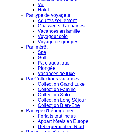
Vol
Hôtel
Par type de voyageur
Adultes seulement
Chasseurs d'aubaines
Vacances en famille
Voyageur solo
Voyage de groupes
Par intérêt
Spa
Golf
Parc aquatique
Plongée
Vacances de luxe
Par Collections vacances
Collection Grand Luxe
Collection Famille
Collection Solo
Collection Long Séjour
Collection Bien-Être
Par type d'hébergement
Forfaits tout inclus
Appart’hôtels en Europe
Hébergement en Riad
Partenaires hôteliers