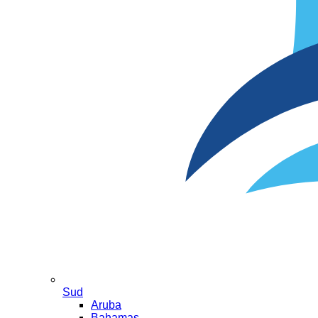
Sud
Aruba
Bahamas