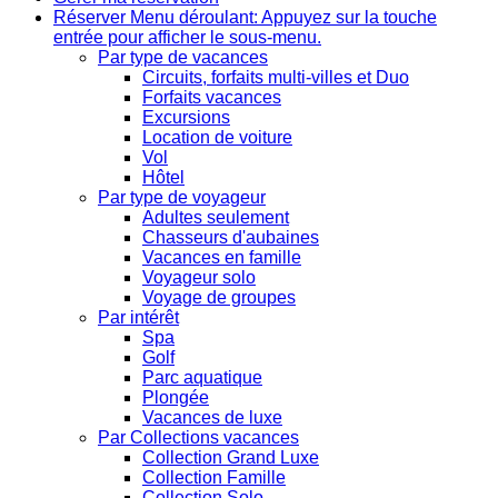
Réserver
Menu déroulant: Appuyez sur la touche
entrée pour afficher le sous-menu.
Par type de vacances
Circuits, forfaits multi-villes et Duo
Forfaits vacances
Excursions
Location de voiture
Vol
Hôtel
Par type de voyageur
Adultes seulement
Chasseurs d'aubaines
Vacances en famille
Voyageur solo
Voyage de groupes
Par intérêt
Spa
Golf
Parc aquatique
Plongée
Vacances de luxe
Par Collections vacances
Collection Grand Luxe
Collection Famille
Collection Solo