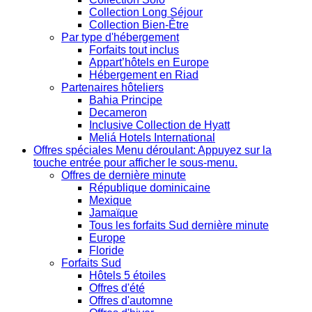
Collection Long Séjour
Collection Bien-Être
Par type d'hébergement
Forfaits tout inclus
Appart’hôtels en Europe
Hébergement en Riad
Partenaires hôteliers
Bahia Principe
Decameron
Inclusive Collection de Hyatt
Meliá Hotels International
Offres spéciales
Menu déroulant: Appuyez sur la
touche entrée pour afficher le sous-menu.
Offres de dernière minute
République dominicaine
Mexique
Jamaïque
Tous les forfaits Sud dernière minute
Europe
Floride
Forfaits Sud
Hôtels 5 étoiles
Offres d'été
Offres d'automne