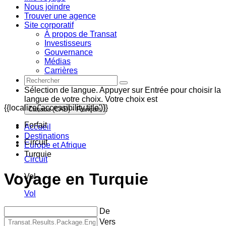
Nous joindre
Trouver une agence
Site corporatif
À propos de Transat
Investisseurs
Gouvernance
Médias
Carrières
Sélection de langue. Appuyer sur Entrée pour choisir la
langue de votre choix. Votre choix est
{{localize('accessibility.title')}}
Canada (CAD) - Français
Forfait
Accueil
Destinations
Circuit
Europe et Afrique
Turquie
Circuit
Voyage en Turquie
Vol
Vol
De
Vers