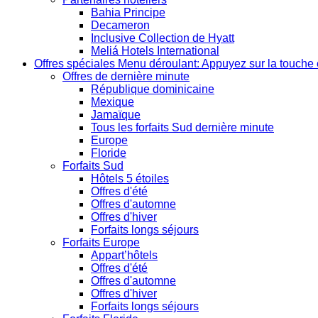
Bahia Principe
Decameron
Inclusive Collection de Hyatt
Meliá Hotels International
Offres spéciales
Menu déroulant: Appuyez sur la touche 
Offres de dernière minute
République dominicaine
Mexique
Jamaïque
Tous les forfaits Sud dernière minute
Europe
Floride
Forfaits Sud
Hôtels 5 étoiles
Offres d'été
Offres d'automne
Offres d'hiver
Forfaits longs séjours
Forfaits Europe
Appart’hôtels
Offres d'été
Offres d'automne
Offres d'hiver
Forfaits longs séjours