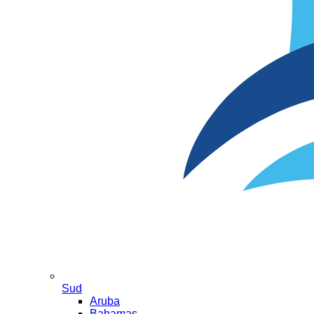
Sud
Aruba
Bahamas