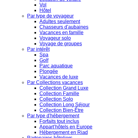
Vol
Hôtel
Par type de voyageur
Adultes seulement
Chasseurs d'aubaines
Vacances en famille
Voyageur solo
Voyage de groupes
Par intérêt
Spa
Golf
Parc aquatique
Plongée
Vacances de luxe
Par Collections vacances
Collection Grand Luxe
Collection Famille
Collection Solo
Collection Long Séjour
Collection Bien-Être
Par type d'hébergement
Forfaits tout inclus
Appart’hôtels en Europe
Hébergement en Riad
Partenaires hôteliers