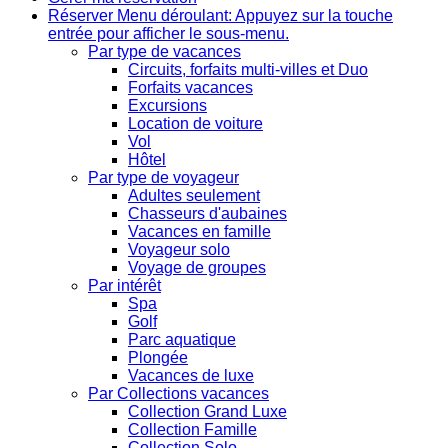
Réserver
Menu déroulant: Appuyez sur la touche
entrée pour afficher le sous-menu.
Par type de vacances
Circuits, forfaits multi-villes et Duo
Forfaits vacances
Excursions
Location de voiture
Vol
Hôtel
Par type de voyageur
Adultes seulement
Chasseurs d'aubaines
Vacances en famille
Voyageur solo
Voyage de groupes
Par intérêt
Spa
Golf
Parc aquatique
Plongée
Vacances de luxe
Par Collections vacances
Collection Grand Luxe
Collection Famille
Collection Solo