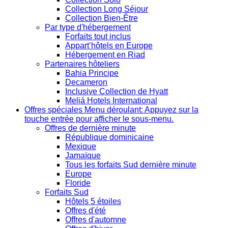
Collection Long Séjour
Collection Bien-Être
Par type d'hébergement
Forfaits tout inclus
Appart’hôtels en Europe
Hébergement en Riad
Partenaires hôteliers
Bahia Principe
Decameron
Inclusive Collection de Hyatt
Meliá Hotels International
Offres spéciales
Menu déroulant: Appuyez sur la
touche entrée pour afficher le sous-menu.
Offres de dernière minute
République dominicaine
Mexique
Jamaïque
Tous les forfaits Sud dernière minute
Europe
Floride
Forfaits Sud
Hôtels 5 étoiles
Offres d'été
Offres d'automne