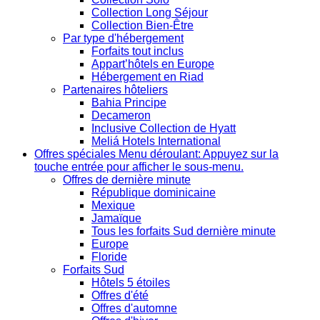
Collection Long Séjour
Collection Bien-Être
Par type d'hébergement
Forfaits tout inclus
Appart’hôtels en Europe
Hébergement en Riad
Partenaires hôteliers
Bahia Principe
Decameron
Inclusive Collection de Hyatt
Meliá Hotels International
Offres spéciales
Menu déroulant: Appuyez sur la
touche entrée pour afficher le sous-menu.
Offres de dernière minute
République dominicaine
Mexique
Jamaïque
Tous les forfaits Sud dernière minute
Europe
Floride
Forfaits Sud
Hôtels 5 étoiles
Offres d'été
Offres d'automne