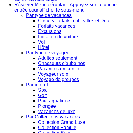
Réserver
Menu déroulant: Appuyez sur la touche
entrée pour afficher le sous-menu.
Par type de vacances
Circuits, forfaits multi-villes et Duo
Forfaits vacances
Excursions
Location de voiture
Vol
Hôtel
Par type de voyageur
Adultes seulement
Chasseurs d'aubaines
Vacances en famille
Voyageur solo
Voyage de groupes
Par intérêt
Spa
Golf
Parc aquatique
Plongée
Vacances de luxe
Par Collections vacances
Collection Grand Luxe
Collection Famille
Collection Solo