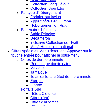
Collection Long Séjour
Collection Bien-Être
Par type d'hébergement
Forfaits tout inclus
Appart’hôtels en Europe
Hébergement en Riad
Partenaires hôteliers
Bahia Principe
Decameron
Inclusive Collection de Hyatt
Meliá Hotels International
Offres spéciales
Menu déroulant: Appuyez sur la
touche entrée pour afficher le sous-menu.
Offres de dernière minute
République dominicaine
Mexique
Jamaïque
Tous les forfaits Sud dernière minute
Europe
Floride
Forfaits Sud
Hôtels 5 étoiles
Offres d'été
Offres d'automne