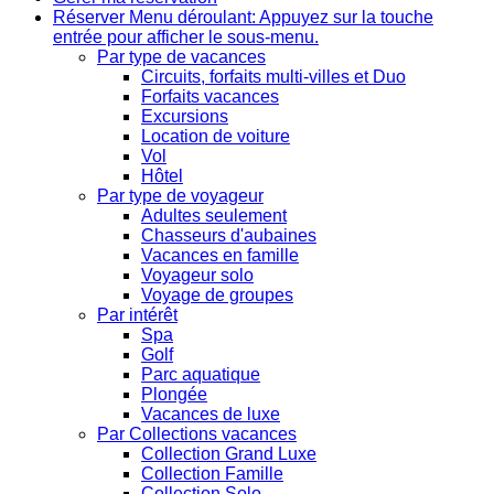
Réserver
Menu déroulant: Appuyez sur la touche
entrée pour afficher le sous-menu.
Par type de vacances
Circuits, forfaits multi-villes et Duo
Forfaits vacances
Excursions
Location de voiture
Vol
Hôtel
Par type de voyageur
Adultes seulement
Chasseurs d'aubaines
Vacances en famille
Voyageur solo
Voyage de groupes
Par intérêt
Spa
Golf
Parc aquatique
Plongée
Vacances de luxe
Par Collections vacances
Collection Grand Luxe
Collection Famille
Collection Solo