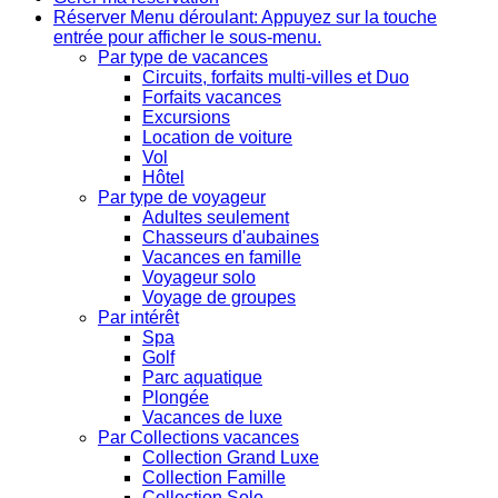
Réserver
Menu déroulant: Appuyez sur la touche
entrée pour afficher le sous-menu.
Par type de vacances
Circuits, forfaits multi-villes et Duo
Forfaits vacances
Excursions
Location de voiture
Vol
Hôtel
Par type de voyageur
Adultes seulement
Chasseurs d'aubaines
Vacances en famille
Voyageur solo
Voyage de groupes
Par intérêt
Spa
Golf
Parc aquatique
Plongée
Vacances de luxe
Par Collections vacances
Collection Grand Luxe
Collection Famille
Collection Solo