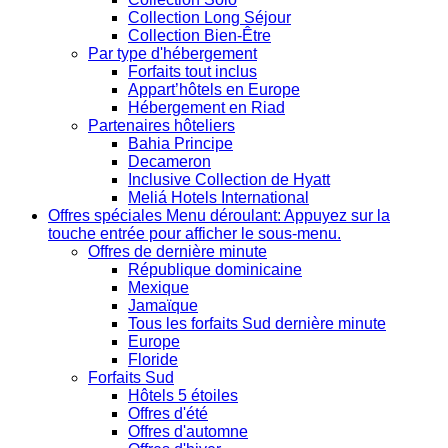
Collection Long Séjour
Collection Bien-Être
Par type d'hébergement
Forfaits tout inclus
Appart’hôtels en Europe
Hébergement en Riad
Partenaires hôteliers
Bahia Principe
Decameron
Inclusive Collection de Hyatt
Meliá Hotels International
Offres spéciales
Menu déroulant: Appuyez sur la
touche entrée pour afficher le sous-menu.
Offres de dernière minute
République dominicaine
Mexique
Jamaïque
Tous les forfaits Sud dernière minute
Europe
Floride
Forfaits Sud
Hôtels 5 étoiles
Offres d'été
Offres d'automne