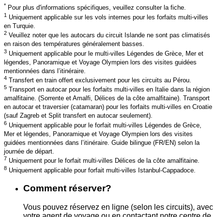
*
Pour plus d'informations spécifiques, veuillez consulter la fiche.
1
Uniquement applicable sur les vols internes pour les forfaits multi-villes
en Turquie.
2
Veuillez noter que les autocars du circuit Islande ne sont pas climatisés
en raison des températures généralement basses.
3
Uniquement applicable pour le multi-villes Légendes de Grèce, Mer et
légendes, Panoramique et Voyage Olympien lors des visites guidées
mentionnées dans l’itinéraire.
4
Transfert en train offert exclusivement pour les circuits au Pérou.
5
Transport en autocar pour les forfaits multi-villes en Italie dans la région
amalfitaine. (Sorrente et Amalfi, Délices de la côte amalfitaine). Transport
en autocar et traversier (catamaran) pour les forfaits multi-villes en Croatie
(sauf Zagreb et Split transfert en autocar seulement).
6
Uniquement applicable pour le forfait multi-villes Légendes de Grèce,
Mer et légendes, Panoramique et Voyage Olympien lors des visites
guidées mentionnées dans l’itinéraire. Guide bilingue (FR/EN) selon la
journée de départ.
7
Uniquement pour le forfait multi-villes Délices de la côte amalfitaine.
8
Uniquement applicable pour forfait multi-villes Istanbul-Cappadoce.
Comment réserver?
Vous pouvez réservez en ligne (selon les circuits), avec
votre agent de voyage ou en contactant notre centre de