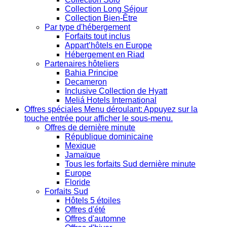
Collection Long Séjour
Collection Bien-Être
Par type d'hébergement
Forfaits tout inclus
Appart’hôtels en Europe
Hébergement en Riad
Partenaires hôteliers
Bahia Principe
Decameron
Inclusive Collection de Hyatt
Meliá Hotels International
Offres spéciales
Menu déroulant: Appuyez sur la
touche entrée pour afficher le sous-menu.
Offres de dernière minute
République dominicaine
Mexique
Jamaïque
Tous les forfaits Sud dernière minute
Europe
Floride
Forfaits Sud
Hôtels 5 étoiles
Offres d'été
Offres d'automne