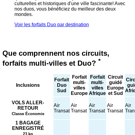
culturelles et historiques d'une ville fascinante! Avec
nos duos, vous bénéficiez du meilleur des deux
mondes.
Voir les forfaits Duo par destination
Que comprennent nos circuits,
*
forfaits multi-villes et Duo?
Forfait
Forfait
Circuit
Forfait
Circ
multi-
multi-
guidé
Inclusions
Duo
gui
villes
villes
Europe
Sud
Afri
Europe
Afrique
et Sud
VOLS ALLER-
Air
Air
Air
Air
Air
RETOUR
Transat
Transat
Transat
Transat
Tran
Classe Économie
1 BAGAGE
ENREGISTRÉ
23 kg