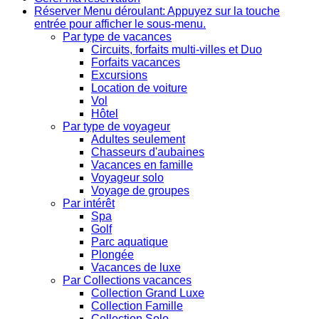
Réserver
Menu déroulant: Appuyez sur la touche
entrée pour afficher le sous-menu.
Par type de vacances
Circuits, forfaits multi-villes et Duo
Forfaits vacances
Excursions
Location de voiture
Vol
Hôtel
Par type de voyageur
Adultes seulement
Chasseurs d'aubaines
Vacances en famille
Voyageur solo
Voyage de groupes
Par intérêt
Spa
Golf
Parc aquatique
Plongée
Vacances de luxe
Par Collections vacances
Collection Grand Luxe
Collection Famille
Collection Solo