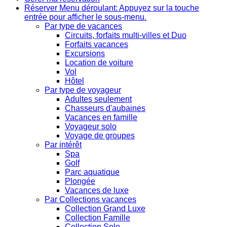
Réserver
Menu déroulant: Appuyez sur la touche
entrée pour afficher le sous-menu.
Par type de vacances
Circuits, forfaits multi-villes et Duo
Forfaits vacances
Excursions
Location de voiture
Vol
Hôtel
Par type de voyageur
Adultes seulement
Chasseurs d'aubaines
Vacances en famille
Voyageur solo
Voyage de groupes
Par intérêt
Spa
Golf
Parc aquatique
Plongée
Vacances de luxe
Par Collections vacances
Collection Grand Luxe
Collection Famille
Collection Solo