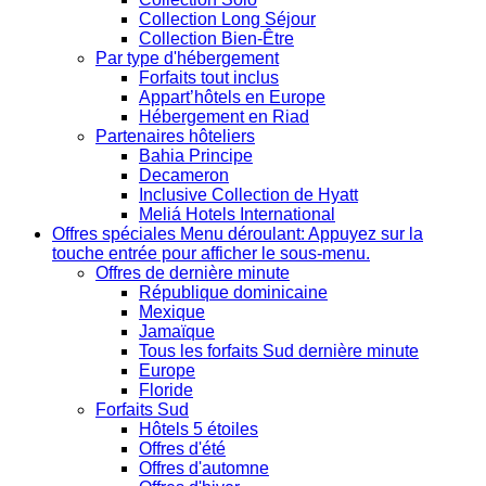
Collection Long Séjour
Collection Bien-Être
Par type d'hébergement
Forfaits tout inclus
Appart’hôtels en Europe
Hébergement en Riad
Partenaires hôteliers
Bahia Principe
Decameron
Inclusive Collection de Hyatt
Meliá Hotels International
Offres spéciales
Menu déroulant: Appuyez sur la
touche entrée pour afficher le sous-menu.
Offres de dernière minute
République dominicaine
Mexique
Jamaïque
Tous les forfaits Sud dernière minute
Europe
Floride
Forfaits Sud
Hôtels 5 étoiles
Offres d'été
Offres d'automne