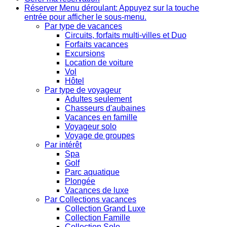
Réserver
Menu déroulant: Appuyez sur la touche
entrée pour afficher le sous-menu.
Par type de vacances
Circuits, forfaits multi-villes et Duo
Forfaits vacances
Excursions
Location de voiture
Vol
Hôtel
Par type de voyageur
Adultes seulement
Chasseurs d'aubaines
Vacances en famille
Voyageur solo
Voyage de groupes
Par intérêt
Spa
Golf
Parc aquatique
Plongée
Vacances de luxe
Par Collections vacances
Collection Grand Luxe
Collection Famille
Collection Solo