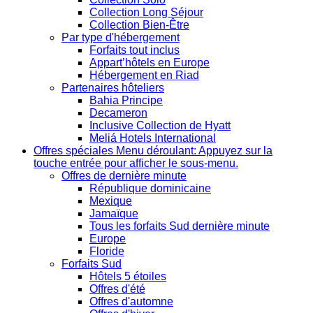
Collection Long Séjour
Collection Bien-Être
Par type d'hébergement
Forfaits tout inclus
Appart’hôtels en Europe
Hébergement en Riad
Partenaires hôteliers
Bahia Principe
Decameron
Inclusive Collection de Hyatt
Meliá Hotels International
Offres spéciales
Menu déroulant: Appuyez sur la
touche entrée pour afficher le sous-menu.
Offres de dernière minute
République dominicaine
Mexique
Jamaïque
Tous les forfaits Sud dernière minute
Europe
Floride
Forfaits Sud
Hôtels 5 étoiles
Offres d'été
Offres d'automne