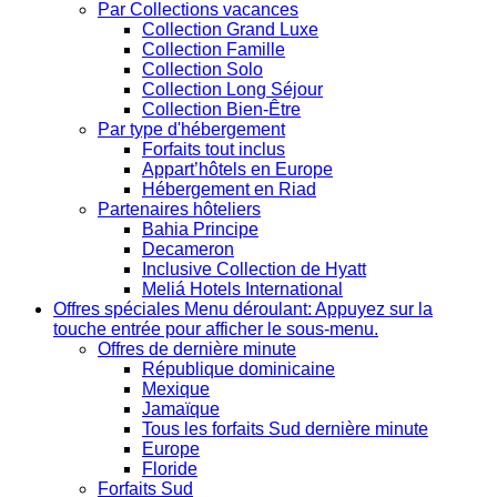
Par Collections vacances
Collection Grand Luxe
Collection Famille
Collection Solo
Collection Long Séjour
Collection Bien-Être
Par type d'hébergement
Forfaits tout inclus
Appart’hôtels en Europe
Hébergement en Riad
Partenaires hôteliers
Bahia Principe
Decameron
Inclusive Collection de Hyatt
Meliá Hotels International
Offres spéciales
Menu déroulant: Appuyez sur la
touche entrée pour afficher le sous-menu.
Offres de dernière minute
République dominicaine
Mexique
Jamaïque
Tous les forfaits Sud dernière minute
Europe
Floride
Forfaits Sud