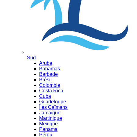
Sud
Aruba
Bahamas
Barbade
Brésil
Colombie
Costa Rica
Cuba
Guadeloupe
Îles Caïmans
Jamaïque
Martinique
Mexique
Panama
Pérou