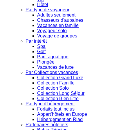
Hôtel
Par type de voyageur
Adultes seulement
Chasseurs d'aubaines
Vacances en famille
Voyageur solo
Voyage de groupes
Par intérêt
Spa
Golf
Parc aquatique
Plongée
Vacances de luxe
Par Collections vacances
Collection Grand Luxe
Collection Famille
Collection Solo
Collection Long Séjour
Collection Bien-Être
Par type d'hébergement
Forfaits tout inclus
Appart’hôtels en Europe
Hébergement en Riad
Partenaires hôteliers
Bahia Principe