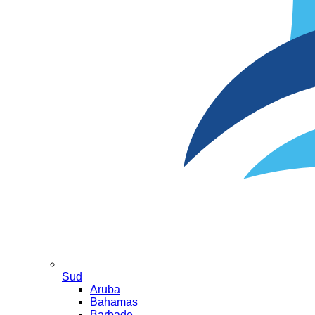
Sud
Aruba
Bahamas
Barbade