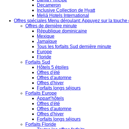
Decameron
Inclusive Collection de Hyatt
Meliá Hotels International
Offres spéciales
Menu déroulant: Appuyez sur la touche 
Offres de dernière minute
République dominicaine
Mexique
Jamaïque
Tous les forfaits Sud dernière minute
Europe
Floride
Forfaits Sud
Hôtels 5 étoiles
Offres d'été
Offres d'automne
Offres d'hiver
Forfaits longs séjours
Forfaits Europe
Appart’hôtels
Offres d'été
Offres d'automne
Offres d'hiver
Forfaits longs séjours
Forfaits Floride