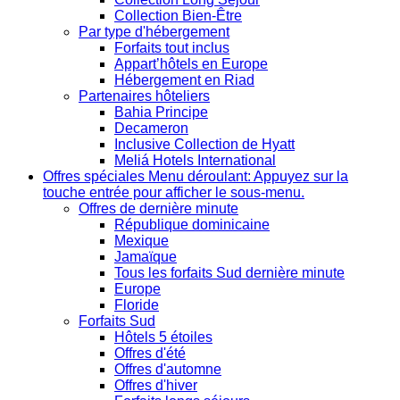
Collection Bien-Être
Par type d'hébergement
Forfaits tout inclus
Appart’hôtels en Europe
Hébergement en Riad
Partenaires hôteliers
Bahia Principe
Decameron
Inclusive Collection de Hyatt
Meliá Hotels International
Offres spéciales
Menu déroulant: Appuyez sur la
touche entrée pour afficher le sous-menu.
Offres de dernière minute
République dominicaine
Mexique
Jamaïque
Tous les forfaits Sud dernière minute
Europe
Floride
Forfaits Sud
Hôtels 5 étoiles
Offres d'été
Offres d'automne
Offres d'hiver