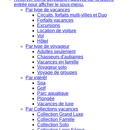
entrée pour afficher le sous-menu.
Par type de vacances
Circuits, forfaits multi-villes et Duo
Forfaits vacances
Excursions
Location de voiture
Vol
Hôtel
Par type de voyageur
Adultes seulement
Chasseurs d'aubaines
Vacances en famille
Voyageur solo
Voyage de groupes
Par intérêt
Spa
Golf
Parc aquatique
Plongée
Vacances de luxe
Par Collections vacances
Collection Grand Luxe
Collection Famille
Collection Solo
Collection Long Séjour