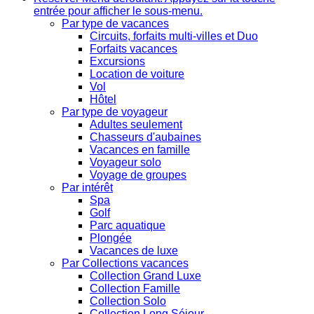
entrée pour afficher le sous-menu.
Par type de vacances
Circuits, forfaits multi-villes et Duo
Forfaits vacances
Excursions
Location de voiture
Vol
Hôtel
Par type de voyageur
Adultes seulement
Chasseurs d'aubaines
Vacances en famille
Voyageur solo
Voyage de groupes
Par intérêt
Spa
Golf
Parc aquatique
Plongée
Vacances de luxe
Par Collections vacances
Collection Grand Luxe
Collection Famille
Collection Solo
Collection Long Séjour