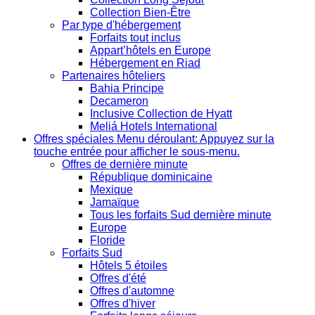
Collection Bien-Être
Par type d'hébergement
Forfaits tout inclus
Appart’hôtels en Europe
Hébergement en Riad
Partenaires hôteliers
Bahia Principe
Decameron
Inclusive Collection de Hyatt
Meliá Hotels International
Offres spéciales
Menu déroulant: Appuyez sur la
touche entrée pour afficher le sous-menu.
Offres de dernière minute
République dominicaine
Mexique
Jamaïque
Tous les forfaits Sud dernière minute
Europe
Floride
Forfaits Sud
Hôtels 5 étoiles
Offres d'été
Offres d'automne
Offres d'hiver