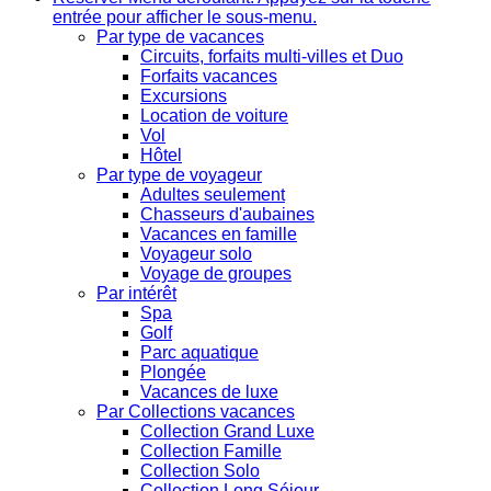
entrée pour afficher le sous-menu.
Par type de vacances
Circuits, forfaits multi-villes et Duo
Forfaits vacances
Excursions
Location de voiture
Vol
Hôtel
Par type de voyageur
Adultes seulement
Chasseurs d'aubaines
Vacances en famille
Voyageur solo
Voyage de groupes
Par intérêt
Spa
Golf
Parc aquatique
Plongée
Vacances de luxe
Par Collections vacances
Collection Grand Luxe
Collection Famille
Collection Solo
Collection Long Séjour