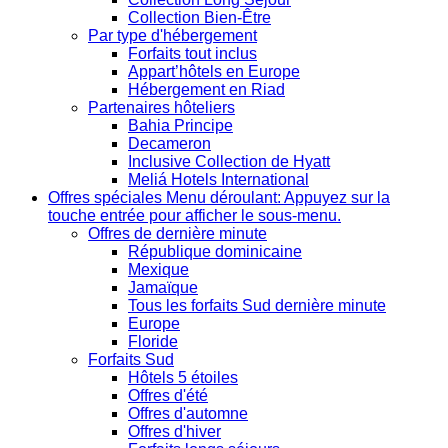
Collection Bien-Être
Par type d'hébergement
Forfaits tout inclus
Appart’hôtels en Europe
Hébergement en Riad
Partenaires hôteliers
Bahia Principe
Decameron
Inclusive Collection de Hyatt
Meliá Hotels International
Offres spéciales
Menu déroulant: Appuyez sur la
touche entrée pour afficher le sous-menu.
Offres de dernière minute
République dominicaine
Mexique
Jamaïque
Tous les forfaits Sud dernière minute
Europe
Floride
Forfaits Sud
Hôtels 5 étoiles
Offres d'été
Offres d'automne
Offres d'hiver