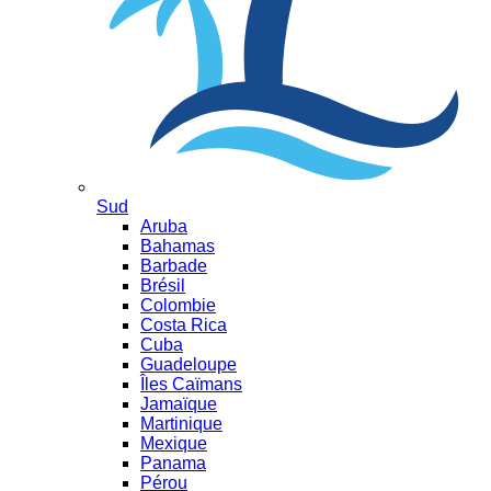
Sud
Aruba
Bahamas
Barbade
Brésil
Colombie
Costa Rica
Cuba
Guadeloupe
Îles Caïmans
Jamaïque
Martinique
Mexique
Panama
Pérou