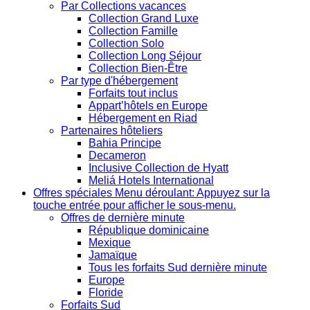
Par Collections vacances
Collection Grand Luxe
Collection Famille
Collection Solo
Collection Long Séjour
Collection Bien-Être
Par type d'hébergement
Forfaits tout inclus
Appart’hôtels en Europe
Hébergement en Riad
Partenaires hôteliers
Bahia Principe
Decameron
Inclusive Collection de Hyatt
Meliá Hotels International
Offres spéciales
Menu déroulant: Appuyez sur la
touche entrée pour afficher le sous-menu.
Offres de dernière minute
République dominicaine
Mexique
Jamaïque
Tous les forfaits Sud dernière minute
Europe
Floride
Forfaits Sud