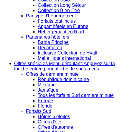
Collection Long Séjour
Collection Bien-Être
Par type d'hébergement
Forfaits tout inclus
Appart’hôtels en Europe
Hébergement en Riad
Partenaires hôteliers
Bahia Principe
Decameron
Inclusive Collection de Hyatt
Meliá Hotels International
Offres spéciales
Menu déroulant: Appuyez sur la
touche entrée pour afficher le sous-menu.
Offres de dernière minute
République dominicaine
Mexique
Jamaïque
Tous les forfaits Sud dernière minute
Europe
Floride
Forfaits Sud
Hôtels 5 étoiles
Offres d'été
Offres d'automne