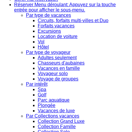
Réserver
Menu déroulant: Appuyez sur la touche
entrée pour afficher le sous-menu.
Par type de vacances
Circuits, forfaits multi-villes et Duo
Forfaits vacances
Excursions
Location de voiture
Vol
Hôtel
Par type de voyageur
Adultes seulement
Chasseurs d'aubaines
Vacances en famille
Voyageur solo
Voyage de groupes
Par intérêt
Spa
Golf
Parc aquatique
Plongée
Vacances de luxe
Par Collections vacances
Collection Grand Luxe
Collection Famille
Collection Solo