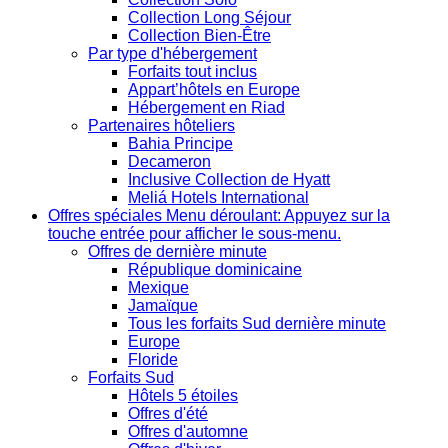
Collection Long Séjour
Collection Bien-Être
Par type d'hébergement
Forfaits tout inclus
Appart’hôtels en Europe
Hébergement en Riad
Partenaires hôteliers
Bahia Principe
Decameron
Inclusive Collection de Hyatt
Meliá Hotels International
Offres spéciales
Menu déroulant: Appuyez sur la
touche entrée pour afficher le sous-menu.
Offres de dernière minute
République dominicaine
Mexique
Jamaïque
Tous les forfaits Sud dernière minute
Europe
Floride
Forfaits Sud
Hôtels 5 étoiles
Offres d'été
Offres d'automne