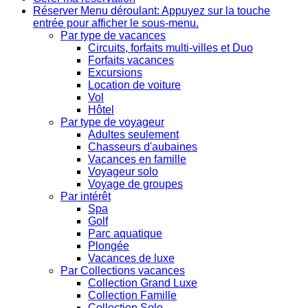
Réserver
Menu déroulant: Appuyez sur la touche
entrée pour afficher le sous-menu.
Par type de vacances
Circuits, forfaits multi-villes et Duo
Forfaits vacances
Excursions
Location de voiture
Vol
Hôtel
Par type de voyageur
Adultes seulement
Chasseurs d'aubaines
Vacances en famille
Voyageur solo
Voyage de groupes
Par intérêt
Spa
Golf
Parc aquatique
Plongée
Vacances de luxe
Par Collections vacances
Collection Grand Luxe
Collection Famille
Collection Solo