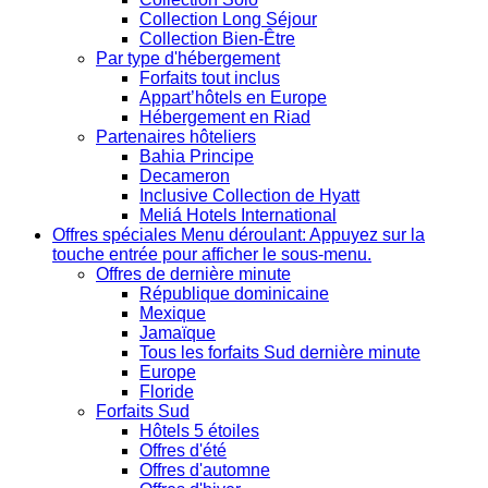
Collection Long Séjour
Collection Bien-Être
Par type d'hébergement
Forfaits tout inclus
Appart’hôtels en Europe
Hébergement en Riad
Partenaires hôteliers
Bahia Principe
Decameron
Inclusive Collection de Hyatt
Meliá Hotels International
Offres spéciales
Menu déroulant: Appuyez sur la
touche entrée pour afficher le sous-menu.
Offres de dernière minute
République dominicaine
Mexique
Jamaïque
Tous les forfaits Sud dernière minute
Europe
Floride
Forfaits Sud
Hôtels 5 étoiles
Offres d'été
Offres d'automne