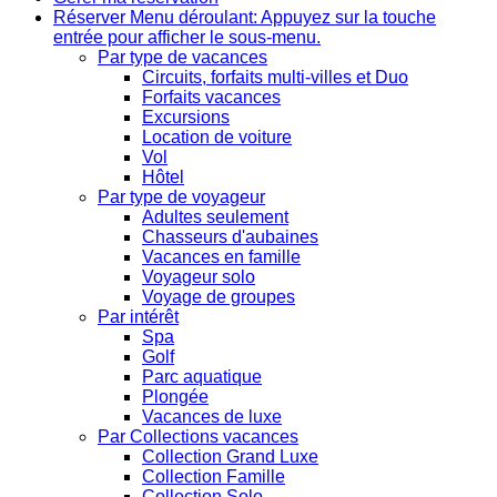
Réserver
Menu déroulant: Appuyez sur la touche
entrée pour afficher le sous-menu.
Par type de vacances
Circuits, forfaits multi-villes et Duo
Forfaits vacances
Excursions
Location de voiture
Vol
Hôtel
Par type de voyageur
Adultes seulement
Chasseurs d'aubaines
Vacances en famille
Voyageur solo
Voyage de groupes
Par intérêt
Spa
Golf
Parc aquatique
Plongée
Vacances de luxe
Par Collections vacances
Collection Grand Luxe
Collection Famille
Collection Solo