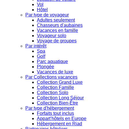
Vol
Hôtel
Par type de voyageur
Adultes seulement
Chasseurs d'aubaines
Vacances en famille
Voyageur solo
Voyage de groupes
Par intérêt
Spa
Golf
Parc aquatique
Plongée
Vacances de luxe
Par Collections vacances
Collection Grand Luxe
Collection Famille
Collection Solo
Collection Long Séjour
Collection Bien-Être
Par type d'hébergement
Forfaits tout inclus
Appart’hôtels en Europe
Hébergement en Riad
Partenaires hôteliers