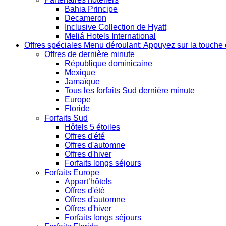
Bahia Principe
Decameron
Inclusive Collection de Hyatt
Meliá Hotels International
Offres spéciales
Menu déroulant: Appuyez sur la touche 
Offres de dernière minute
République dominicaine
Mexique
Jamaïque
Tous les forfaits Sud dernière minute
Europe
Floride
Forfaits Sud
Hôtels 5 étoiles
Offres d'été
Offres d'automne
Offres d'hiver
Forfaits longs séjours
Forfaits Europe
Appart’hôtels
Offres d'été
Offres d'automne
Offres d'hiver
Forfaits longs séjours