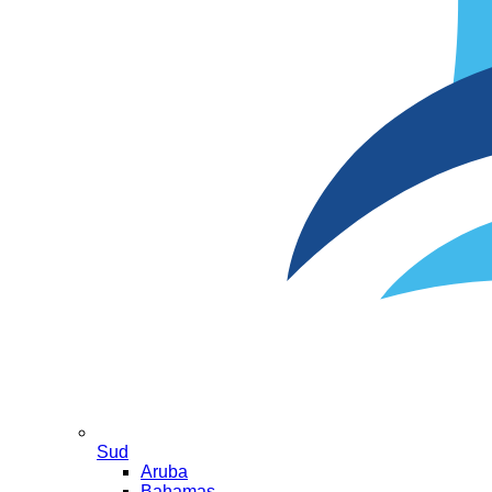
Sud
Aruba
Bahamas