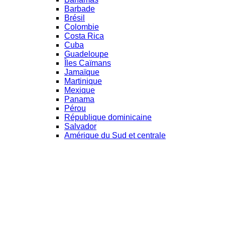
Barbade
Brésil
Colombie
Costa Rica
Cuba
Guadeloupe
Îles Caïmans
Jamaïque
Martinique
Mexique
Panama
Pérou
République dominicaine
Salvador
Amérique du Sud et centrale