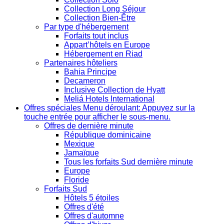
Collection Long Séjour
Collection Bien-Être
Par type d'hébergement
Forfaits tout inclus
Appart’hôtels en Europe
Hébergement en Riad
Partenaires hôteliers
Bahia Principe
Decameron
Inclusive Collection de Hyatt
Meliá Hotels International
Offres spéciales
Menu déroulant: Appuyez sur la
touche entrée pour afficher le sous-menu.
Offres de dernière minute
République dominicaine
Mexique
Jamaïque
Tous les forfaits Sud dernière minute
Europe
Floride
Forfaits Sud
Hôtels 5 étoiles
Offres d'été
Offres d'automne