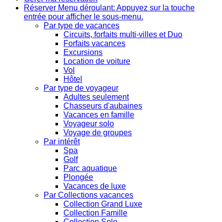
Réserver
Menu déroulant: Appuyez sur la touche
entrée pour afficher le sous-menu.
Par type de vacances
Circuits, forfaits multi-villes et Duo
Forfaits vacances
Excursions
Location de voiture
Vol
Hôtel
Par type de voyageur
Adultes seulement
Chasseurs d'aubaines
Vacances en famille
Voyageur solo
Voyage de groupes
Par intérêt
Spa
Golf
Parc aquatique
Plongée
Vacances de luxe
Par Collections vacances
Collection Grand Luxe
Collection Famille
Collection Solo