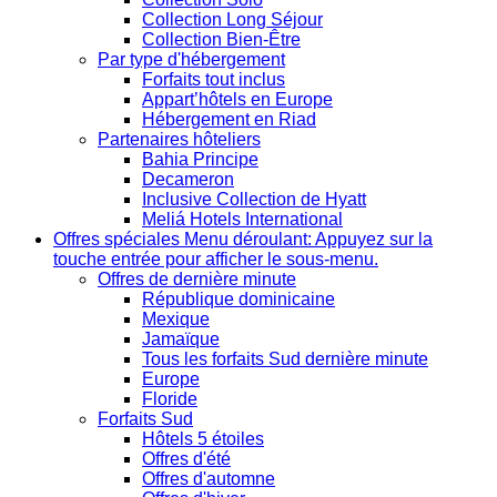
Collection Long Séjour
Collection Bien-Être
Par type d'hébergement
Forfaits tout inclus
Appart’hôtels en Europe
Hébergement en Riad
Partenaires hôteliers
Bahia Principe
Decameron
Inclusive Collection de Hyatt
Meliá Hotels International
Offres spéciales
Menu déroulant: Appuyez sur la
touche entrée pour afficher le sous-menu.
Offres de dernière minute
République dominicaine
Mexique
Jamaïque
Tous les forfaits Sud dernière minute
Europe
Floride
Forfaits Sud
Hôtels 5 étoiles
Offres d'été
Offres d'automne