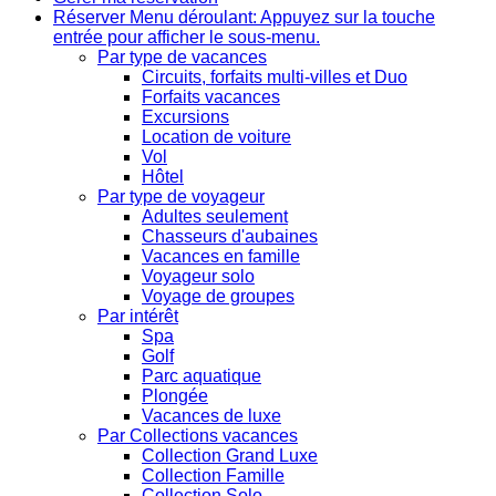
Réserver
Menu déroulant: Appuyez sur la touche
entrée pour afficher le sous-menu.
Par type de vacances
Circuits, forfaits multi-villes et Duo
Forfaits vacances
Excursions
Location de voiture
Vol
Hôtel
Par type de voyageur
Adultes seulement
Chasseurs d'aubaines
Vacances en famille
Voyageur solo
Voyage de groupes
Par intérêt
Spa
Golf
Parc aquatique
Plongée
Vacances de luxe
Par Collections vacances
Collection Grand Luxe
Collection Famille
Collection Solo