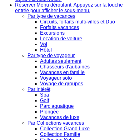
Réserver
Menu déroulant: Appuyez sur la touche
entrée pour afficher le sous-menu.
Par type de vacances
Circuits, forfaits multi-villes et Duo
Forfaits vacances
Excursions
Location de voiture
Vol
Hôtel
Par type de voyageur
Adultes seulement
Chasseurs d'aubaines
Vacances en famille
Voyageur solo
Voyage de groupes
Par intérêt
Spa
Golf
Parc aquatique
Plongée
Vacances de luxe
Par Collections vacances
Collection Grand Luxe
Collection Famille
Collection Solo