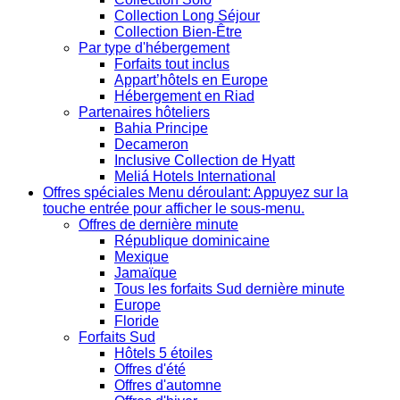
Collection Long Séjour
Collection Bien-Être
Par type d'hébergement
Forfaits tout inclus
Appart’hôtels en Europe
Hébergement en Riad
Partenaires hôteliers
Bahia Principe
Decameron
Inclusive Collection de Hyatt
Meliá Hotels International
Offres spéciales
Menu déroulant: Appuyez sur la
touche entrée pour afficher le sous-menu.
Offres de dernière minute
République dominicaine
Mexique
Jamaïque
Tous les forfaits Sud dernière minute
Europe
Floride
Forfaits Sud
Hôtels 5 étoiles
Offres d'été
Offres d'automne