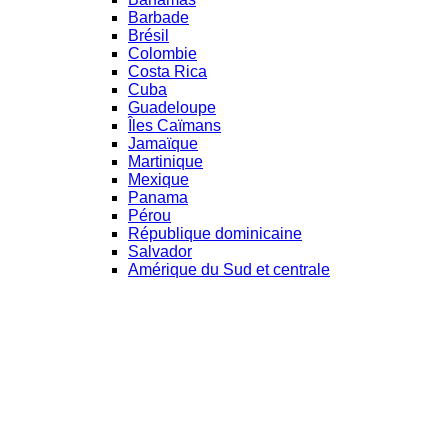
Barbade
Brésil
Colombie
Costa Rica
Cuba
Guadeloupe
Îles Caïmans
Jamaïque
Martinique
Mexique
Panama
Pérou
République dominicaine
Salvador
Amérique du Sud et centrale