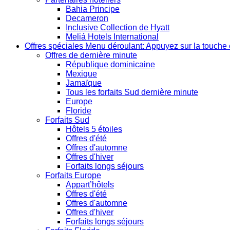
Bahia Principe
Decameron
Inclusive Collection de Hyatt
Meliá Hotels International
Offres spéciales
Menu déroulant: Appuyez sur la touche 
Offres de dernière minute
République dominicaine
Mexique
Jamaïque
Tous les forfaits Sud dernière minute
Europe
Floride
Forfaits Sud
Hôtels 5 étoiles
Offres d'été
Offres d'automne
Offres d'hiver
Forfaits longs séjours
Forfaits Europe
Appart’hôtels
Offres d'été
Offres d'automne
Offres d'hiver
Forfaits longs séjours