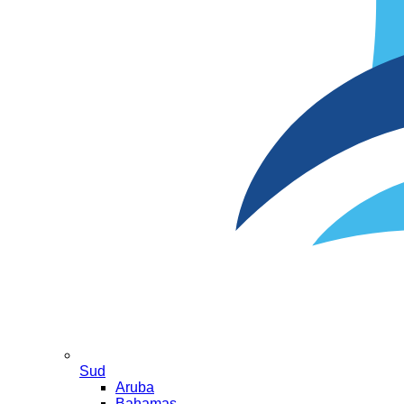
Sud
Aruba
Bahamas