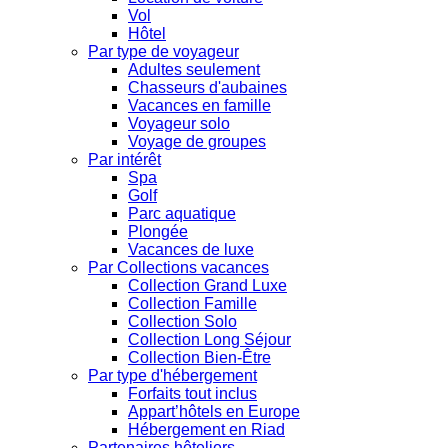
Vol
Hôtel
Par type de voyageur
Adultes seulement
Chasseurs d'aubaines
Vacances en famille
Voyageur solo
Voyage de groupes
Par intérêt
Spa
Golf
Parc aquatique
Plongée
Vacances de luxe
Par Collections vacances
Collection Grand Luxe
Collection Famille
Collection Solo
Collection Long Séjour
Collection Bien-Être
Par type d'hébergement
Forfaits tout inclus
Appart’hôtels en Europe
Hébergement en Riad
Partenaires hôteliers