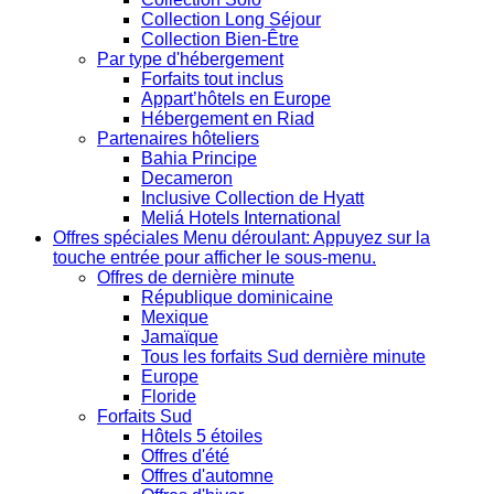
Collection Long Séjour
Collection Bien-Être
Par type d'hébergement
Forfaits tout inclus
Appart’hôtels en Europe
Hébergement en Riad
Partenaires hôteliers
Bahia Principe
Decameron
Inclusive Collection de Hyatt
Meliá Hotels International
Offres spéciales
Menu déroulant: Appuyez sur la
touche entrée pour afficher le sous-menu.
Offres de dernière minute
République dominicaine
Mexique
Jamaïque
Tous les forfaits Sud dernière minute
Europe
Floride
Forfaits Sud
Hôtels 5 étoiles
Offres d'été
Offres d'automne