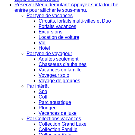
Réserver
Menu déroulant: Appuyez sur la touche
entrée pour afficher le sous-menu.
Par type de vacances
Circuits, forfaits multi-villes et Duo
Forfaits vacances
Excursions
Location de voiture
Vol
Hôtel
Par type de voyageur
Adultes seulement
Chasseurs d'aubaines
Vacances en famille
Voyageur solo
Voyage de groupes
Par intérêt
Spa
Golf
Parc aquatique
Plongée
Vacances de luxe
Par Collections vacances
Collection Grand Luxe
Collection Famille
Collection Solo