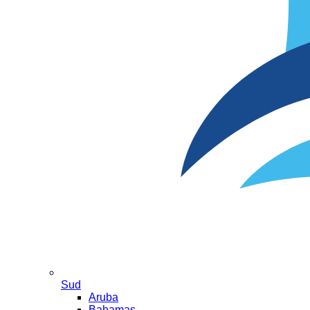
Sud
Aruba
Bahamas