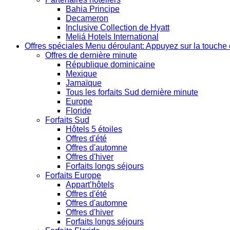
Bahia Principe
Decameron
Inclusive Collection de Hyatt
Meliá Hotels International
Offres spéciales
Menu déroulant: Appuyez sur la touche 
Offres de dernière minute
République dominicaine
Mexique
Jamaïque
Tous les forfaits Sud dernière minute
Europe
Floride
Forfaits Sud
Hôtels 5 étoiles
Offres d'été
Offres d'automne
Offres d'hiver
Forfaits longs séjours
Forfaits Europe
Appart’hôtels
Offres d'été
Offres d'automne
Offres d'hiver
Forfaits longs séjours