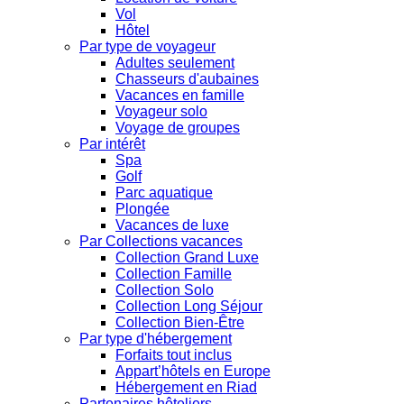
Vol
Hôtel
Par type de voyageur
Adultes seulement
Chasseurs d'aubaines
Vacances en famille
Voyageur solo
Voyage de groupes
Par intérêt
Spa
Golf
Parc aquatique
Plongée
Vacances de luxe
Par Collections vacances
Collection Grand Luxe
Collection Famille
Collection Solo
Collection Long Séjour
Collection Bien-Être
Par type d'hébergement
Forfaits tout inclus
Appart’hôtels en Europe
Hébergement en Riad
Partenaires hôteliers