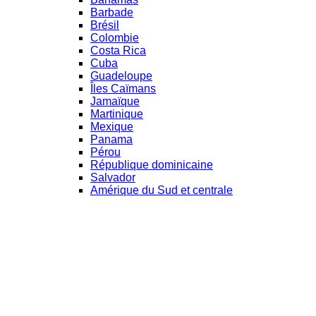
Barbade
Brésil
Colombie
Costa Rica
Cuba
Guadeloupe
Îles Caïmans
Jamaïque
Martinique
Mexique
Panama
Pérou
République dominicaine
Salvador
Amérique du Sud et centrale