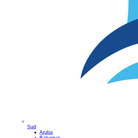
Sud
Aruba
Bahamas