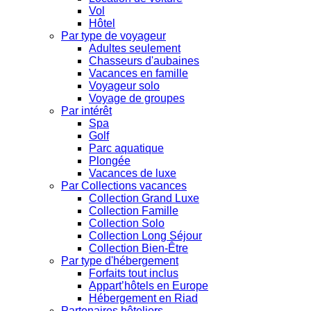
Vol
Hôtel
Par type de voyageur
Adultes seulement
Chasseurs d'aubaines
Vacances en famille
Voyageur solo
Voyage de groupes
Par intérêt
Spa
Golf
Parc aquatique
Plongée
Vacances de luxe
Par Collections vacances
Collection Grand Luxe
Collection Famille
Collection Solo
Collection Long Séjour
Collection Bien-Être
Par type d'hébergement
Forfaits tout inclus
Appart’hôtels en Europe
Hébergement en Riad
Partenaires hôteliers