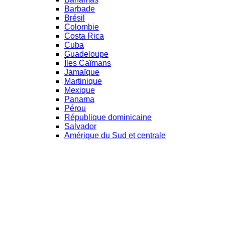
Barbade
Brésil
Colombie
Costa Rica
Cuba
Guadeloupe
Îles Caïmans
Jamaïque
Martinique
Mexique
Panama
Pérou
République dominicaine
Salvador
Amérique du Sud et centrale