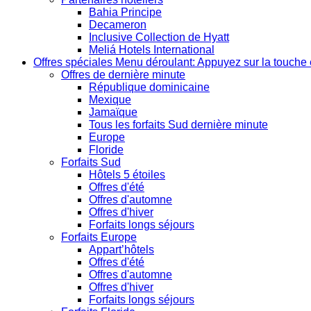
Bahia Principe
Decameron
Inclusive Collection de Hyatt
Meliá Hotels International
Offres spéciales
Menu déroulant: Appuyez sur la touche 
Offres de dernière minute
République dominicaine
Mexique
Jamaïque
Tous les forfaits Sud dernière minute
Europe
Floride
Forfaits Sud
Hôtels 5 étoiles
Offres d'été
Offres d'automne
Offres d'hiver
Forfaits longs séjours
Forfaits Europe
Appart’hôtels
Offres d'été
Offres d'automne
Offres d'hiver
Forfaits longs séjours