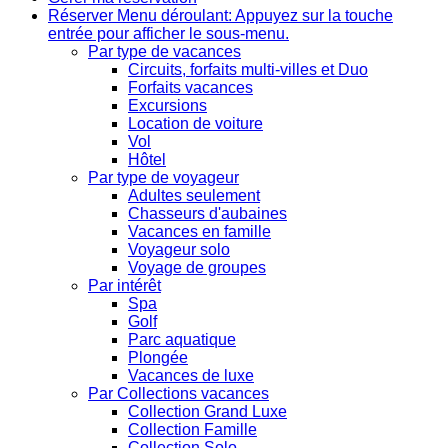
Réserver
Menu déroulant: Appuyez sur la touche
entrée pour afficher le sous-menu.
Par type de vacances
Circuits, forfaits multi-villes et Duo
Forfaits vacances
Excursions
Location de voiture
Vol
Hôtel
Par type de voyageur
Adultes seulement
Chasseurs d'aubaines
Vacances en famille
Voyageur solo
Voyage de groupes
Par intérêt
Spa
Golf
Parc aquatique
Plongée
Vacances de luxe
Par Collections vacances
Collection Grand Luxe
Collection Famille
Collection Solo