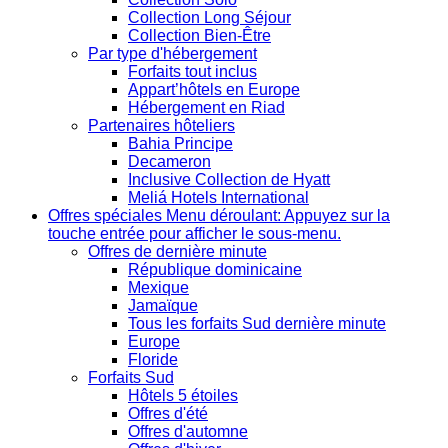
Collection Long Séjour
Collection Bien-Être
Par type d'hébergement
Forfaits tout inclus
Appart’hôtels en Europe
Hébergement en Riad
Partenaires hôteliers
Bahia Principe
Decameron
Inclusive Collection de Hyatt
Meliá Hotels International
Offres spéciales
Menu déroulant: Appuyez sur la
touche entrée pour afficher le sous-menu.
Offres de dernière minute
République dominicaine
Mexique
Jamaïque
Tous les forfaits Sud dernière minute
Europe
Floride
Forfaits Sud
Hôtels 5 étoiles
Offres d'été
Offres d'automne