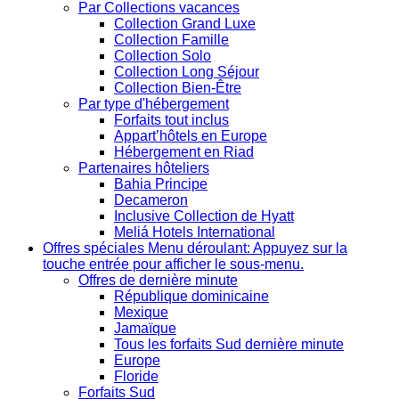
Par Collections vacances
Collection Grand Luxe
Collection Famille
Collection Solo
Collection Long Séjour
Collection Bien-Être
Par type d'hébergement
Forfaits tout inclus
Appart’hôtels en Europe
Hébergement en Riad
Partenaires hôteliers
Bahia Principe
Decameron
Inclusive Collection de Hyatt
Meliá Hotels International
Offres spéciales
Menu déroulant: Appuyez sur la
touche entrée pour afficher le sous-menu.
Offres de dernière minute
République dominicaine
Mexique
Jamaïque
Tous les forfaits Sud dernière minute
Europe
Floride
Forfaits Sud