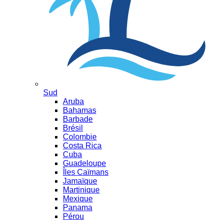
Sud
Aruba
Bahamas
Barbade
Brésil
Colombie
Costa Rica
Cuba
Guadeloupe
Îles Caïmans
Jamaïque
Martinique
Mexique
Panama
Pérou