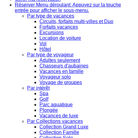
Réserver
Menu déroulant: Appuyez sur la touche
entrée pour afficher le sous-menu.
Par type de vacances
Circuits, forfaits multi-villes et Duo
Forfaits vacances
Excursions
Location de voiture
Vol
Hôtel
Par type de voyageur
Adultes seulement
Chasseurs d'aubaines
Vacances en famille
Voyageur solo
Voyage de groupes
Par intérêt
Spa
Golf
Parc aquatique
Plongée
Vacances de luxe
Par Collections vacances
Collection Grand Luxe
Collection Famille
Collection Solo