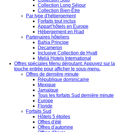
Collection Long Séjour
Collection Bien-Être
Par type d'hébergement
Forfaits tout inclus
Appart’hôtels en Europe
Hébergement en Riad
Partenaires hôteliers
Bahia Principe
Decameron
Inclusive Collection de Hyatt
Meliá Hotels International
Offres spéciales
Menu déroulant: Appuyez sur la
touche entrée pour afficher le sous-menu.
Offres de dernière minute
République dominicaine
Mexique
Jamaïque
Tous les forfaits Sud dernière minute
Europe
Floride
Forfaits Sud
Hôtels 5 étoiles
Offres d'été
Offres d'automne