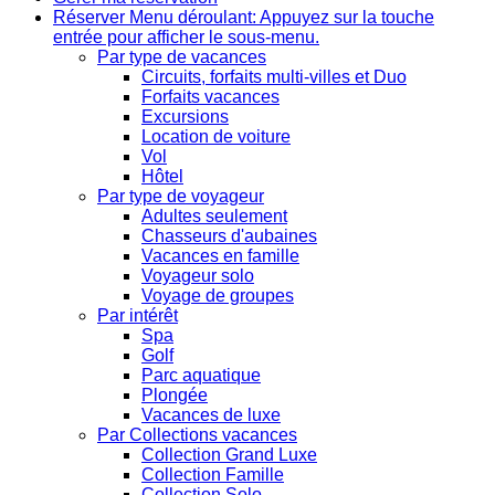
Réserver
Menu déroulant: Appuyez sur la touche
entrée pour afficher le sous-menu.
Par type de vacances
Circuits, forfaits multi-villes et Duo
Forfaits vacances
Excursions
Location de voiture
Vol
Hôtel
Par type de voyageur
Adultes seulement
Chasseurs d'aubaines
Vacances en famille
Voyageur solo
Voyage de groupes
Par intérêt
Spa
Golf
Parc aquatique
Plongée
Vacances de luxe
Par Collections vacances
Collection Grand Luxe
Collection Famille
Collection Solo