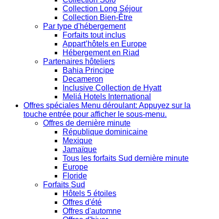
Collection Long Séjour
Collection Bien-Être
Par type d'hébergement
Forfaits tout inclus
Appart’hôtels en Europe
Hébergement en Riad
Partenaires hôteliers
Bahia Principe
Decameron
Inclusive Collection de Hyatt
Meliá Hotels International
Offres spéciales
Menu déroulant: Appuyez sur la
touche entrée pour afficher le sous-menu.
Offres de dernière minute
République dominicaine
Mexique
Jamaïque
Tous les forfaits Sud dernière minute
Europe
Floride
Forfaits Sud
Hôtels 5 étoiles
Offres d'été
Offres d'automne