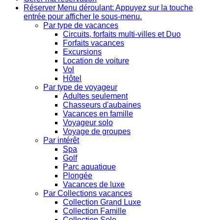
Réserver
Menu déroulant: Appuyez sur la touche
entrée pour afficher le sous-menu.
Par type de vacances
Circuits, forfaits multi-villes et Duo
Forfaits vacances
Excursions
Location de voiture
Vol
Hôtel
Par type de voyageur
Adultes seulement
Chasseurs d'aubaines
Vacances en famille
Voyageur solo
Voyage de groupes
Par intérêt
Spa
Golf
Parc aquatique
Plongée
Vacances de luxe
Par Collections vacances
Collection Grand Luxe
Collection Famille
Collection Solo