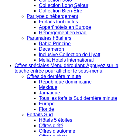
Collection Long Séjour
Collection Bien-Être
Par type d'hébergement
Forfaits tout inclus
Appart’hôtels en Europe
Hébergement en Riad
Partenaires hôteliers
Bahia Principe
Decameron
Inclusive Collection de Hyatt
Meliá Hotels International
Offres spéciales
Menu déroulant: Appuyez sur la
touche entrée pour afficher le sous-menu.
Offres de dernière minute
République dominicaine
Mexique
Jamaïque
Tous les forfaits Sud dernière minute
Europe
Floride
Forfaits Sud
Hôtels 5 étoiles
Offres d'été
Offres d'automne