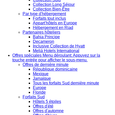
Collection Long Séjour
Collection Bien-Être
Par type d'hébergement
Forfaits tout inclus
Appart’hôtels en Europe
Hébergement en Riad
Partenaires hôteliers
Bahia Principe
Decameron
Inclusive Collection de Hyatt
Meliá Hotels International
Offres spéciales
Menu déroulant: Appuyez sur la
touche entrée pour afficher le sous-menu.
Offres de dernière minute
République dominicaine
Mexique
Jamaïque
Tous les forfaits Sud dernière minute
Europe
Floride
Forfaits Sud
Hôtels 5 étoiles
Offres d'été
Offres d'automne