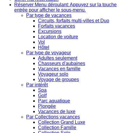
Réserver
Menu déroulant: Appuyez sur la touche
entrée pour afficher le sous-menu.
Par type de vacances
Circuits, forfaits multi-villes et Duo
Forfaits vacances
Excursions
Location de voiture
Vol
Hôtel
Par type de voyageur
Adultes seulement
Chasseurs d'aubaines
Vacances en famille
Voyageur solo
Voyage de groupes
Par intérêt
Spa
Golf
Parc aquatique
Plongée
Vacances de luxe
Par Collections vacances
Collection Grand Luxe
Collection Famille
Collection Solo