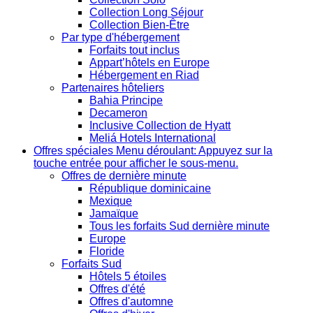
Collection Long Séjour
Collection Bien-Être
Par type d'hébergement
Forfaits tout inclus
Appart’hôtels en Europe
Hébergement en Riad
Partenaires hôteliers
Bahia Principe
Decameron
Inclusive Collection de Hyatt
Meliá Hotels International
Offres spéciales
Menu déroulant: Appuyez sur la
touche entrée pour afficher le sous-menu.
Offres de dernière minute
République dominicaine
Mexique
Jamaïque
Tous les forfaits Sud dernière minute
Europe
Floride
Forfaits Sud
Hôtels 5 étoiles
Offres d'été
Offres d'automne