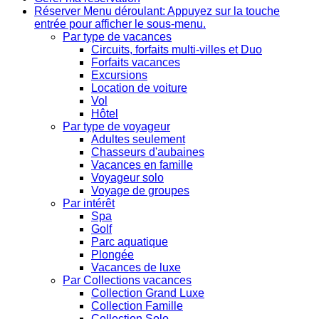
Réserver
Menu déroulant: Appuyez sur la touche
entrée pour afficher le sous-menu.
Par type de vacances
Circuits, forfaits multi-villes et Duo
Forfaits vacances
Excursions
Location de voiture
Vol
Hôtel
Par type de voyageur
Adultes seulement
Chasseurs d'aubaines
Vacances en famille
Voyageur solo
Voyage de groupes
Par intérêt
Spa
Golf
Parc aquatique
Plongée
Vacances de luxe
Par Collections vacances
Collection Grand Luxe
Collection Famille
Collection Solo