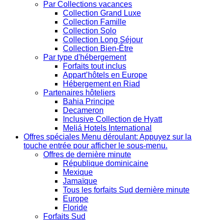
Par Collections vacances
Collection Grand Luxe
Collection Famille
Collection Solo
Collection Long Séjour
Collection Bien-Être
Par type d'hébergement
Forfaits tout inclus
Appart’hôtels en Europe
Hébergement en Riad
Partenaires hôteliers
Bahia Principe
Decameron
Inclusive Collection de Hyatt
Meliá Hotels International
Offres spéciales
Menu déroulant: Appuyez sur la
touche entrée pour afficher le sous-menu.
Offres de dernière minute
République dominicaine
Mexique
Jamaïque
Tous les forfaits Sud dernière minute
Europe
Floride
Forfaits Sud