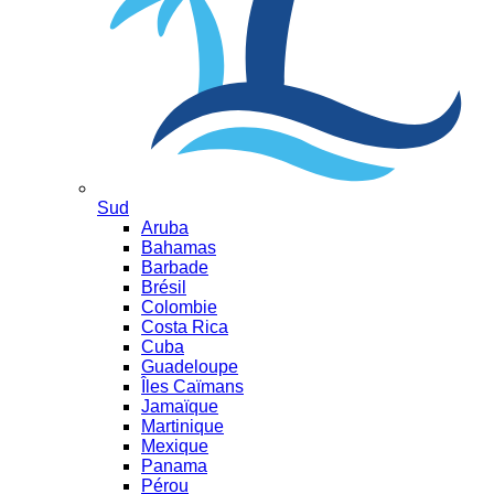
Sud
Aruba
Bahamas
Barbade
Brésil
Colombie
Costa Rica
Cuba
Guadeloupe
Îles Caïmans
Jamaïque
Martinique
Mexique
Panama
Pérou