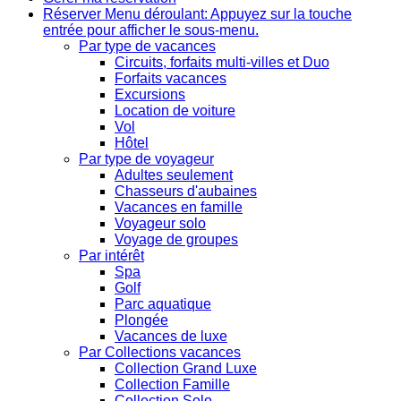
Réserver
Menu déroulant: Appuyez sur la touche
entrée pour afficher le sous-menu.
Par type de vacances
Circuits, forfaits multi-villes et Duo
Forfaits vacances
Excursions
Location de voiture
Vol
Hôtel
Par type de voyageur
Adultes seulement
Chasseurs d'aubaines
Vacances en famille
Voyageur solo
Voyage de groupes
Par intérêt
Spa
Golf
Parc aquatique
Plongée
Vacances de luxe
Par Collections vacances
Collection Grand Luxe
Collection Famille
Collection Solo