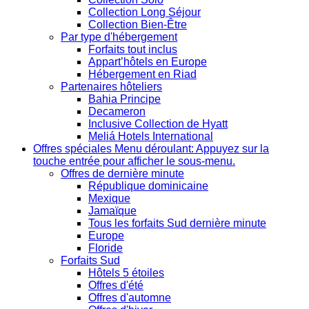
Collection Long Séjour
Collection Bien-Être
Par type d'hébergement
Forfaits tout inclus
Appart’hôtels en Europe
Hébergement en Riad
Partenaires hôteliers
Bahia Principe
Decameron
Inclusive Collection de Hyatt
Meliá Hotels International
Offres spéciales
Menu déroulant: Appuyez sur la
touche entrée pour afficher le sous-menu.
Offres de dernière minute
République dominicaine
Mexique
Jamaïque
Tous les forfaits Sud dernière minute
Europe
Floride
Forfaits Sud
Hôtels 5 étoiles
Offres d'été
Offres d'automne