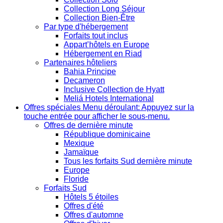
Collection Long Séjour
Collection Bien-Être
Par type d'hébergement
Forfaits tout inclus
Appart’hôtels en Europe
Hébergement en Riad
Partenaires hôteliers
Bahia Principe
Decameron
Inclusive Collection de Hyatt
Meliá Hotels International
Offres spéciales
Menu déroulant: Appuyez sur la
touche entrée pour afficher le sous-menu.
Offres de dernière minute
République dominicaine
Mexique
Jamaïque
Tous les forfaits Sud dernière minute
Europe
Floride
Forfaits Sud
Hôtels 5 étoiles
Offres d'été
Offres d'automne