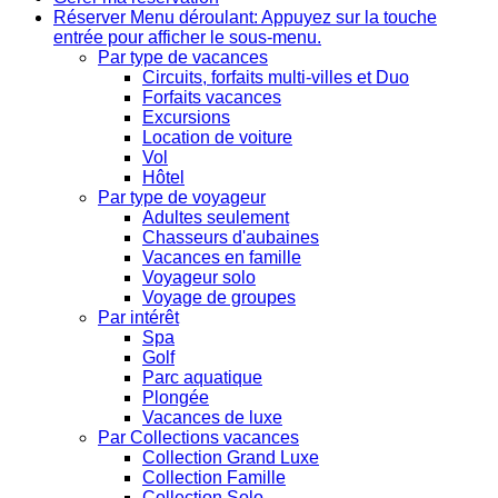
Réserver
Menu déroulant: Appuyez sur la touche
entrée pour afficher le sous-menu.
Par type de vacances
Circuits, forfaits multi-villes et Duo
Forfaits vacances
Excursions
Location de voiture
Vol
Hôtel
Par type de voyageur
Adultes seulement
Chasseurs d'aubaines
Vacances en famille
Voyageur solo
Voyage de groupes
Par intérêt
Spa
Golf
Parc aquatique
Plongée
Vacances de luxe
Par Collections vacances
Collection Grand Luxe
Collection Famille
Collection Solo