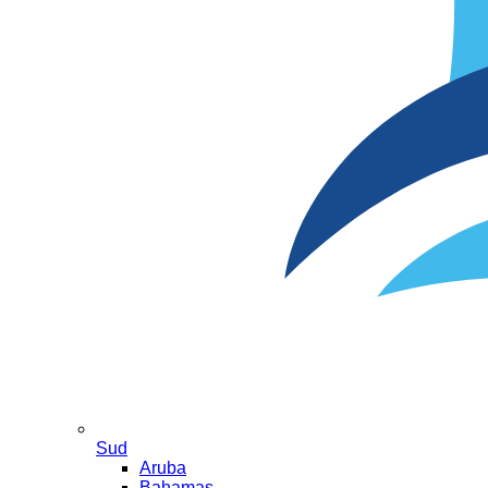
Sud
Aruba
Bahamas