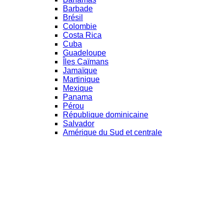
Barbade
Brésil
Colombie
Costa Rica
Cuba
Guadeloupe
Îles Caïmans
Jamaïque
Martinique
Mexique
Panama
Pérou
République dominicaine
Salvador
Amérique du Sud et centrale