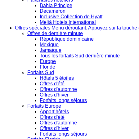
Bahia Principe
Decameron
Inclusive Collection de Hyatt
Meliá Hotels International
Offres spéciales
Menu déroulant: Appuyez sur la touche 
Offres de dernière minute
République dominicaine
Mexique
Jamaïque
Tous les forfaits Sud dernière minute
Europe
Floride
Forfaits Sud
Hôtels 5 étoiles
Offres d'été
Offres d'automne
Offres d'hiver
Forfaits longs séjours
Forfaits Europe
Appart’hôtels
Offres d'été
Offres d'automne
Offres d'hiver
Forfaits longs séjours