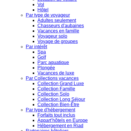
Vol
Hôtel
Par type de voyageur
Adultes seulement
Chasseurs d'aubaines
Vacances en famille
Voyageur solo
Voyage de groupes
Par intérêt
Spa
Golf
Parc aquatique
Plongée
Vacances de luxe
Par Collections vacances
Collection Grand Luxe
Collection Famille
Collection Solo
Collection Long Séjour
Collection Bien-Être
Par type d'hébergement
Forfaits tout inclus
Appart’hôtels en Europe
Hébergement en Riad
Partenaires hôteliers