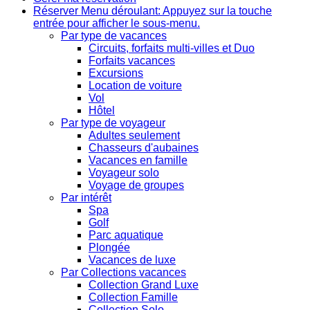
Réserver
Menu déroulant: Appuyez sur la touche
entrée pour afficher le sous-menu.
Par type de vacances
Circuits, forfaits multi-villes et Duo
Forfaits vacances
Excursions
Location de voiture
Vol
Hôtel
Par type de voyageur
Adultes seulement
Chasseurs d'aubaines
Vacances en famille
Voyageur solo
Voyage de groupes
Par intérêt
Spa
Golf
Parc aquatique
Plongée
Vacances de luxe
Par Collections vacances
Collection Grand Luxe
Collection Famille
Collection Solo