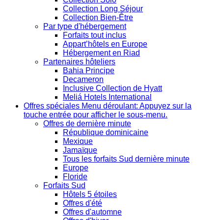
Collection Long Séjour
Collection Bien-Être
Par type d'hébergement
Forfaits tout inclus
Appart’hôtels en Europe
Hébergement en Riad
Partenaires hôteliers
Bahia Principe
Decameron
Inclusive Collection de Hyatt
Meliá Hotels International
Offres spéciales
Menu déroulant: Appuyez sur la
touche entrée pour afficher le sous-menu.
Offres de dernière minute
République dominicaine
Mexique
Jamaïque
Tous les forfaits Sud dernière minute
Europe
Floride
Forfaits Sud
Hôtels 5 étoiles
Offres d'été
Offres d'automne