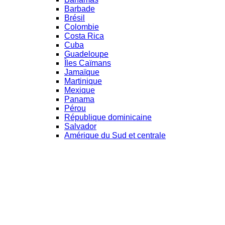
Barbade
Brésil
Colombie
Costa Rica
Cuba
Guadeloupe
Îles Caïmans
Jamaïque
Martinique
Mexique
Panama
Pérou
République dominicaine
Salvador
Amérique du Sud et centrale