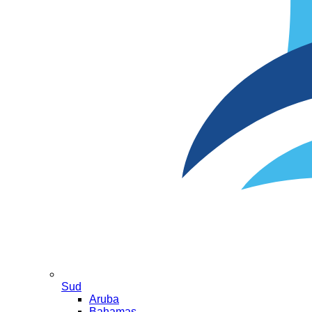
Sud
Aruba
Bahamas