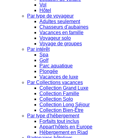
Vol
Hôtel
Par type de voyageur
Adultes seulement
Chasseurs d'aubaines
Vacances en famille
Voyageur solo
Voyage de groupes
Par intérêt
Spa
Golf
Parc aquatique
Plongée
Vacances de luxe
Par Collections vacances
Collection Grand Luxe
Collection Famille
Collection Solo
Collection Long Séjour
Collection Bien-Être
Par type d'hébergement
Forfaits tout inclus
Appart’hôtels en Europe
Hébergement en Riad
Partenaires hôteliers