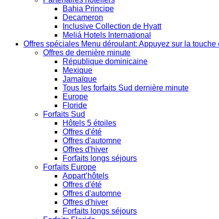
Bahia Principe
Decameron
Inclusive Collection de Hyatt
Meliá Hotels International
Offres spéciales
Menu déroulant: Appuyez sur la touche 
Offres de dernière minute
République dominicaine
Mexique
Jamaïque
Tous les forfaits Sud dernière minute
Europe
Floride
Forfaits Sud
Hôtels 5 étoiles
Offres d'été
Offres d'automne
Offres d'hiver
Forfaits longs séjours
Forfaits Europe
Appart’hôtels
Offres d'été
Offres d'automne
Offres d'hiver
Forfaits longs séjours