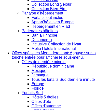
Collection Long Séjour
Collection Bien-Être
Par type d'hébergement
Forfaits tout inclus
Appart’hôtels en Europe
Hébergement en Riad
Partenaires hôteliers
Bahia Principe
Decameron
Inclusive Collection de Hyatt
Meliá Hotels International
Offres spéciales
Menu déroulant: Appuyez sur la
touche entrée pour afficher le sous-menu.
Offres de dernière minute
République dominicaine
Mexique
Jamaïque
Tous les forfaits Sud dernière minute
Europe
Floride
Forfaits Sud
Hôtels 5 étoiles
Offres d'été
Offres d'automne