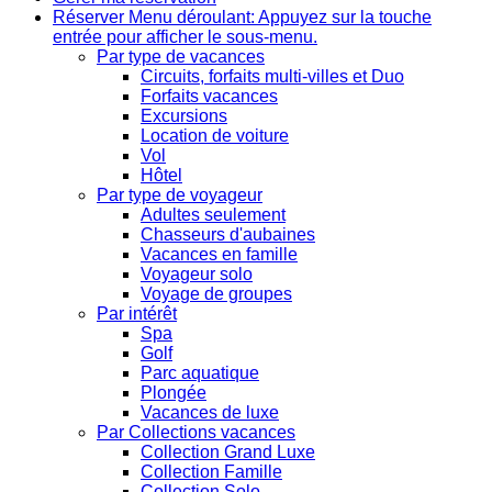
Réserver
Menu déroulant: Appuyez sur la touche
entrée pour afficher le sous-menu.
Par type de vacances
Circuits, forfaits multi-villes et Duo
Forfaits vacances
Excursions
Location de voiture
Vol
Hôtel
Par type de voyageur
Adultes seulement
Chasseurs d'aubaines
Vacances en famille
Voyageur solo
Voyage de groupes
Par intérêt
Spa
Golf
Parc aquatique
Plongée
Vacances de luxe
Par Collections vacances
Collection Grand Luxe
Collection Famille
Collection Solo