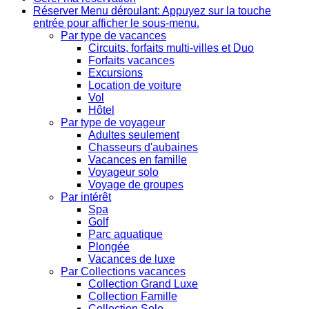
Réserver
Menu déroulant: Appuyez sur la touche
entrée pour afficher le sous-menu.
Par type de vacances
Circuits, forfaits multi-villes et Duo
Forfaits vacances
Excursions
Location de voiture
Vol
Hôtel
Par type de voyageur
Adultes seulement
Chasseurs d'aubaines
Vacances en famille
Voyageur solo
Voyage de groupes
Par intérêt
Spa
Golf
Parc aquatique
Plongée
Vacances de luxe
Par Collections vacances
Collection Grand Luxe
Collection Famille
Collection Solo