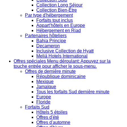
Collection Long Séjour
Collection Bien-Être
Par type d'hébergement
Forfaits tout inclus
Appart’hôtels en Europe
Hébergement en Riad
Partenaires hôteliers
Bahia Principe
Decameron
Inclusive Collection de Hyatt
Meliá Hotels International
Offres spéciales
Menu déroulant: Appuyez sur la
touche entrée pour afficher le sous-menu.
Offres de dernière minute
République dominicaine
Mexique
Jamaïque
Tous les forfaits Sud dernière minute
Europe
Floride
Forfaits Sud
Hôtels 5 étoiles
Offres d'été
Offres d'automne