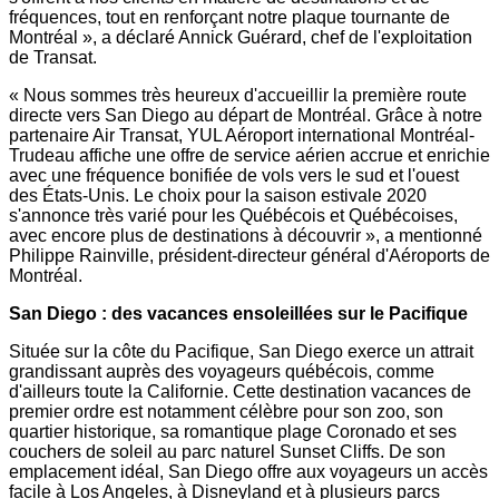
fréquences, tout en renforçant notre plaque tournante de
Montréal », a déclaré Annick Guérard, chef de l'exploitation
de Transat.
« Nous sommes très heureux d'accueillir la première route
directe vers
San Diego
au départ de Montréal. Grâce à notre
partenaire Air Transat, YUL Aéroport international Montréal-
Trudeau affiche une offre de service aérien accrue et enrichie
avec une fréquence bonifiée de vols vers le sud et l'ouest
des États-Unis. Le choix pour la saison estivale 2020
s'annonce très varié pour les Québécois et Québécoises,
avec encore plus de destinations à découvrir », a mentionné
Philippe Rainville
, président-directeur général d'Aéroports de
Montréal.
San Diego
: des vacances ensoleillées sur le Pacifique
Située sur la côte du Pacifique,
San Diego
exerce un attrait
grandissant auprès des voyageurs québécois, comme
d'ailleurs toute la Californie. Cette destination vacances de
premier ordre est notamment célèbre pour son zoo, son
quartier historique, sa romantique plage
Coronado
et ses
couchers de soleil au parc naturel Sunset Cliffs. De son
emplacement idéal,
San Diego
offre aux voyageurs un accès
facile à
Los Angeles
, à Disneyland et à plusieurs parcs