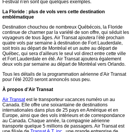
Festival n'en sont que quelques exemples.
La Floride : plus de vols vers cette destination
emblématique
Destination chouchou de nombreux Québécois, la Floride
continue de charmer par la variété de son offre, qui séduit les
voyageurs de tous âges. Air Transat ajoutera l'été prochain
quatre vols par semaine à destination de
Fort Lauderdale
,
soit trois au départ de Montréal et un autre au départ de
Québec, qui sera d'ailleurs le seul vol direct entre cette ville
et
Fort Lauderdale
en été. Air Transat ajoutera également
deux vols par semaine au départ de Montréal vers
Orlando
.
Tous les détails de la programmation aérienne d'Air Transat
pour l'été 2020 seront annoncés sous peu.
À propos d'Air Transat
Air Transat
est le transporteur vacances numéro un au
Canada
. Elle offre une soixantaine de destinations
internationales dans plus de 25 pays en Amérique et en
Europe
, ainsi que des vols intérieurs et de correspondance
au
Canada
. Chaque année, la compagnie aérienne
transporte quelque 5 millions de passagers. Air Transat est
une filiale de
Transat A.T. inc.
, une grande entreprise de