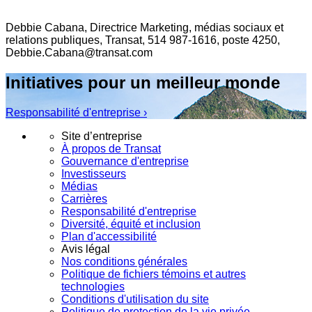
Debbie Cabana, Directrice Marketing, médias sociaux et
relations publiques, Transat, 514 987-1616, poste 4250,
Debbie.Cabana@transat.com
Initiatives pour un meilleur monde
Responsabilité d'entreprise ›
Site d’entreprise
À propos de Transat
Gouvernance d'entreprise
Investisseurs
Médias
Carrières
Responsabilité d'entreprise
Diversité, équité et inclusion
Plan d'accessibilité
Avis légal
Nos conditions générales
Politique de fichiers témoins et autres
technologies
Conditions d'utilisation du site
Politique de protection de la vie privée