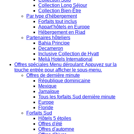
Collection Long Séjour
Collection Bien-Être
Par type d'hébergement
Forfaits tout inclus
Appart’hôtels en Europe
Hébergement en Riad
Partenaires hôteliers
Bahia Principe
Decameron
Inclusive Collection de Hyatt
Meliá Hotels International
Offres spéciales
Menu déroulant: Appuyez sur la
touche entrée pour afficher le sous-menu.
Offres de dernière minute
République dominicaine
Mexique
Jamaïque
Tous les forfaits Sud dernière minute
Europe
Floride
Forfaits Sud
Hôtels 5 étoiles
Offres d'été
Offres d'automne