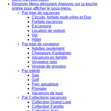
Réserver
Menu déroulant: Appuyez sur la touche
entrée pour afficher le sous-menu.
Par type de vacances
Circuits, forfaits multi-villes et Duo
Forfaits vacances
Excursions
Location de voiture
Vol
Hôtel
Par type de voyageur
Adultes seulement
Chasseurs d'aubaines
Vacances en famille
Voyageur solo
Voyage de groupes
Par intérêt
Spa
Golf
Parc aquatique
Plongée
Vacances de luxe
Par Collections vacances
Collection Grand Luxe
Collection Famille
Collection Solo