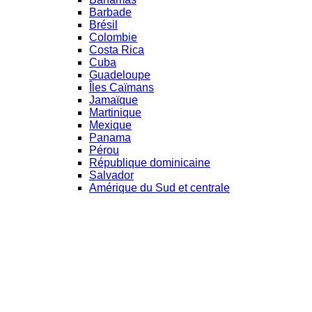
Barbade
Brésil
Colombie
Costa Rica
Cuba
Guadeloupe
Îles Caïmans
Jamaïque
Martinique
Mexique
Panama
Pérou
République dominicaine
Salvador
Amérique du Sud et centrale