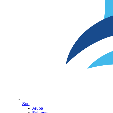
Sud
Aruba
Bahamas