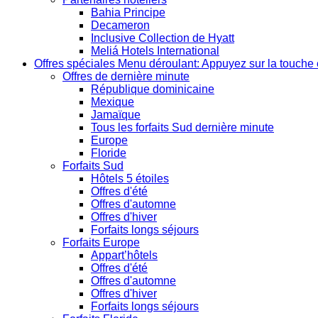
Bahia Principe
Decameron
Inclusive Collection de Hyatt
Meliá Hotels International
Offres spéciales
Menu déroulant: Appuyez sur la touche 
Offres de dernière minute
République dominicaine
Mexique
Jamaïque
Tous les forfaits Sud dernière minute
Europe
Floride
Forfaits Sud
Hôtels 5 étoiles
Offres d'été
Offres d'automne
Offres d'hiver
Forfaits longs séjours
Forfaits Europe
Appart’hôtels
Offres d'été
Offres d'automne
Offres d'hiver
Forfaits longs séjours