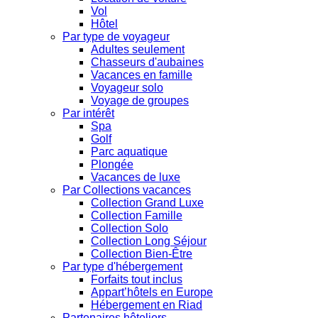
Vol
Hôtel
Par type de voyageur
Adultes seulement
Chasseurs d'aubaines
Vacances en famille
Voyageur solo
Voyage de groupes
Par intérêt
Spa
Golf
Parc aquatique
Plongée
Vacances de luxe
Par Collections vacances
Collection Grand Luxe
Collection Famille
Collection Solo
Collection Long Séjour
Collection Bien-Être
Par type d'hébergement
Forfaits tout inclus
Appart’hôtels en Europe
Hébergement en Riad
Partenaires hôteliers